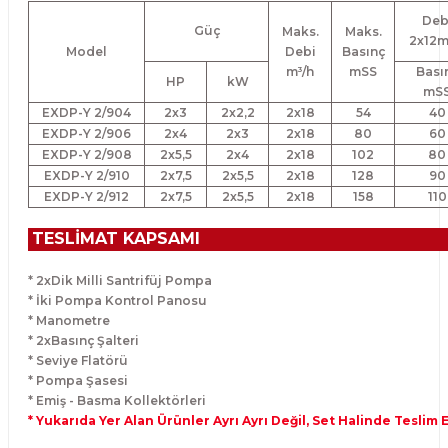
Deb
Güç
Maks.
Maks.
2x12m
Model
Debi
Basınç
m³/h
mSS
Bası
HP
kW
mS
EXDP-Y 2/904
2x3
2x2,2
2x18
54
40
EXDP-Y 2/906
2x4
2x3
2x18
80
60
EXDP-Y 2/908
2x5,5
2x4
2x18
102
80
EXDP-Y 2/910
2x7,5
2x5,5
2x18
128
90
EXDP-Y 2/912
2x7,5
2x5,5
2x18
158
110
TESLİMAT KAPSAMI
* 2xDik Milli Santrifüj Pompa
* İki Pompa Kontrol Panosu
* Manometre
* 2xBasınç Şalteri
* Seviye Flatörü
* Pompa Şasesi
* Emiş - Basma Kollektörleri
* Yukarıda Yer Alan Ürünler Ayrı Ayrı Değil, Set Halinde Teslim 