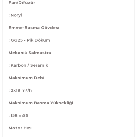
Fan/Difüzör
: Noryl
Emme-Basma Gövdesi
: GG25 - Pik Döküm
Mekanik Salmastra
: Karbon / Seramik
Maksimum Debi
: 2x18 m³/h
Maksimum Basma Yüksekliği
: 158 mSS
Motor Hızı