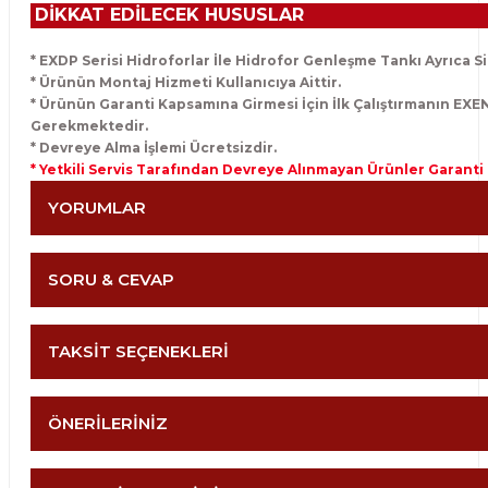
DİKKAT EDİLECEK HUSUSLAR
* EXDP Serisi Hidroforlar İle Hidrofor Genleşme Tankı Ayrıca Sip
* Ürünün Montaj Hizmeti Kullanıcıya Aittir.
* Ürünün Garanti Kapsamına Girmesi İçin İlk Çalıştırmanın EXE
Gerekmektedir.
* Devreye Alma İşlemi Ücretsizdir.
* Yetkili Servis Tarafından Devreye Alınmayan Ürünler Garanti
YORUMLAR
SORU & CEVAP
Bu ürüne ilk yorumu
TAKSİT SEÇENEKLERİ
Yorum Yaz
Ürün hakkında henüz so
ÖNERİLERİNİZ
Soru Sor