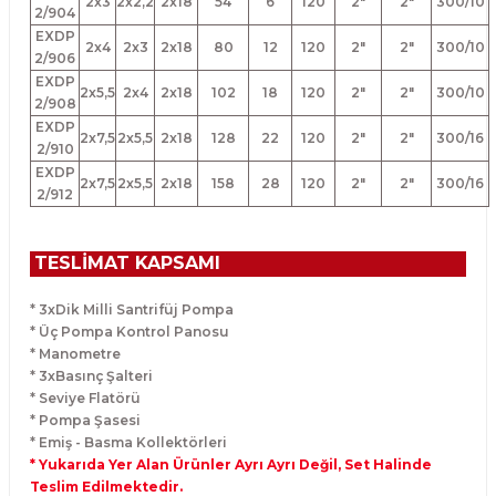
2x3
2x2,2
2x18
54
6
120
2"
2"
300/10
2/904
EXDP
2x4
2x3
2x18
80
12
120
2"
2"
300/10
2/906
EXDP
2x5,5
2x4
2x18
102
18
120
2"
2"
300/10
2/908
EXDP
2x7,5
2x5,5
2x18
128
22
120
2"
2"
300/16
2/910
EXDP
2x7,5
2x5,5
2x18
158
28
120
2"
2"
300/16
2/912
TESLİMAT KAPSAMI
* 3xDik Milli Santrifüj Pompa
* Üç Pompa Kontrol Panosu
* Manometre
* 3xBasınç Şalteri
* Seviye Flatörü
* Pompa Şasesi
* Emiş - Basma Kollektörleri
* Yukarıda Yer Alan Ürünler Ayrı Ayrı Değil, Set Halinde
Teslim Edilmektedir.