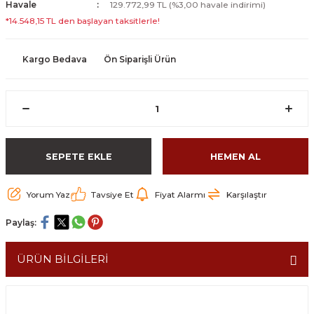
Havale
129.772,99 TL (%3,00 havale indirimi)
*14.548,15 TL den başlayan taksitlerle!
Kargo Bedava
Ön Siparişli Ürün
SEPETE EKLE
HEMEN AL
Yorum Yaz
Tavsiye Et
Fiyat Alarmı
Karşılaştır
Paylaş:
ÜRÜN BİLGİLERİ