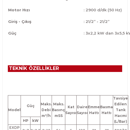
Motor Hızı
: 2900 d/dk (50 Hz)
Giriş - Çıkış
: 21/2” - 21/2”
Güç
: 3x2,2 kW dan 3x5,5 
TEKNİK ÖZELLİKLER
Tavsiye
Maks.
Maks.
Edilen
Güç
Kat
Daire
Emme
Basma
Model
Debi
Basınç
Tank
Sayısı
Sayısı
Hattı
Hattı
m³/h
mSS
Hacmi
HP
kW
(L/Bar)
EXDP