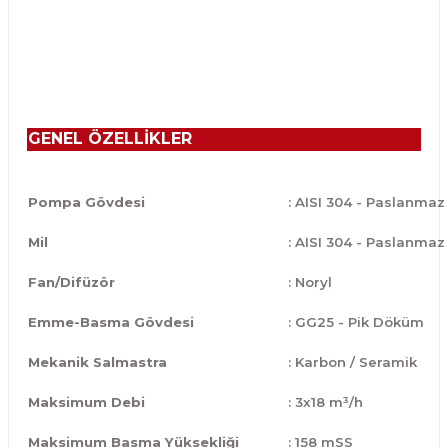
GENEL ÖZELLİKLER
Pompa Gövdesi
: AISI 304 - Paslanmaz
Mil
: AISI 304 - Paslanmaz
Fan/Difüzör
: Noryl
Emme-Basma Gövdesi
: GG25 - Pik Döküm
Mekanik Salmastra
: Karbon / Seramik
Maksimum Debi
: 3x18 m³/h
Maksimum Basma Yüksekliği
: 158 mSS