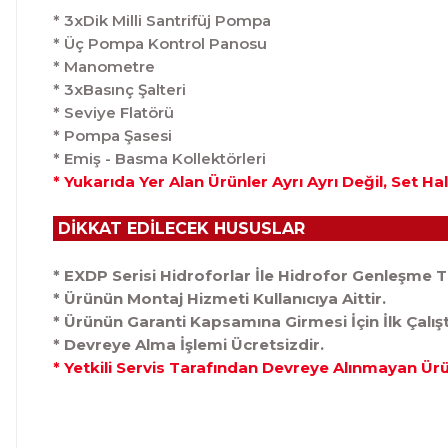
* 3xDik Milli Santrifüj Pompa
* Üç Pompa Kontrol Panosu
* Manometre
* 3xBasınç Şalteri
* Seviye Flatörü
* Pompa Şasesi
* Emiş - Basma Kollektörleri
* Yukarıda Yer Alan Ürünler Ayrı Ayrı Değil, Set H
DİKKAT EDİLECEK HUSUSLAR
* EXDP Serisi Hidroforlar İle Hidrofor Genleşme Ta
* Ürünün Montaj Hizmeti Kullanıcıya Aittir.
* Ürünün Garanti Kapsamına Girmesi İçin İlk Çalı
* Devreye Alma İşlemi Ücretsizdir.
* Yetkili Servis Tarafından Devreye Alınmayan Ür