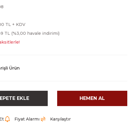
08
,00 TL + KDV
49 TL (%3,00 havale indirimi)
ksitlerle!
rişli Ürün
EPETE EKLE
HEMEN AL
Et
Fiyat Alarmı
Karşılaştır