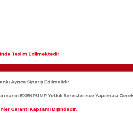
alinde Teslim Edilmektedir.
nkı Ayrıca Sipariş Edilmelidir.
ştırmanın EXENPUMP Yetkili Servislerince Yapılması Ger
ünler Garanti Kapsamı Dışındadır.