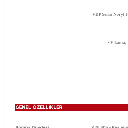
VDP Serisi Noryl Fa
• Yıkama, 
GENEL ÖZELLİKLER
Pompa Gövdesi
: AISI 304 - Paslan