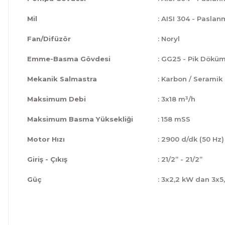
Mil
: AISI 304 - Paslan
Fan/Difüzör
: Noryl
Emme-Basma Gövdesi
: GG25 - Pik Dökü
Mekanik Salmastra
: Karbon / Seramik
Maksimum Debi
: 3x18 m³/h
Maksimum Basma Yüksekliği
: 158 mSS
Motor Hızı
: 2900 d/dk (50 Hz)
Giriş - Çıkış
: 21/2” - 21/2”
Güç
: 3x2,2 kW dan 3x5