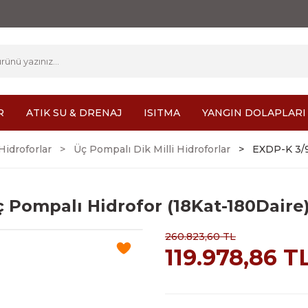
R
ATIK SU & DRENAJ
ISITMA
YANGIN DOLAPLARI
 Hidroforlar
Üç Pompalı Dik Milli Hidroforlar
EXDP-K 3/9
 Pompalı Hidrofor (18Kat-180Daire
260.823,60 TL
119.978,86 T