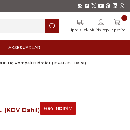
Sipariş Takibi
Giriş Yap
Sepetim
AKSESUARLAR
08 Üç Pompalı Hidrofor (18Kat-180Daire)
)
L
%54 İNDİRİM
(KDV Dahil)