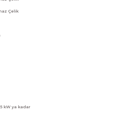
maz Çelik
m
,5 kW ya kadar