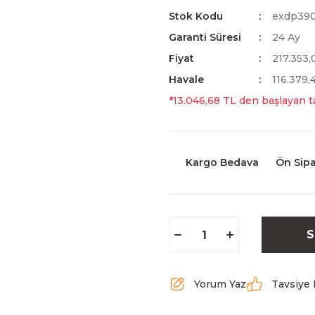
Stok Kodu
exdp39
Garanti Süresi
24 Ay
Fiyat
217.353
Havale
116.379,
*13.046,68 TL den başlayan ta
Kargo Bedava
Ön Sipa
S
Yorum Yaz
Tavsiye 