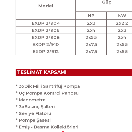
Güç
Model
HP
kW
EXDP 2/904
2x3
2x2,2
EXDP 2/906
2x4
2x3
EXDP 2/908
2x5,5
2x4
EXDP 2/910
2x7,5
2x5,5
EXDP 2/912
2x7,5
2x5,5
TESLİMAT KAPSAMI
* 3xDik Milli Santrifüj Pompa
* Üç Pompa Kontrol Panosu
* Manometre
* 3xBasınç Şalteri
* Seviye Flatörü
* Pompa Şasesi
* Emiş - Basma Kollektörleri