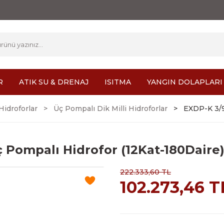
R
ATIK SU & DRENAJ
ISITMA
YANGIN DOLAPLARI
 Hidroforlar
Üç Pompalı Dik Milli Hidroforlar
EXDP-K 3/9
Pompalı Hidrofor (12Kat-180Daire
222.333,60 TL
102.273,46 