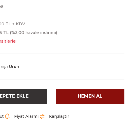
06
,00 TL + KDV
5 TL (%3,00 havale indirimi)
sitlerle!
rişli Ürün
EPETE EKLE
HEMEN AL
Et
Fiyat Alarmı
Karşılaştır