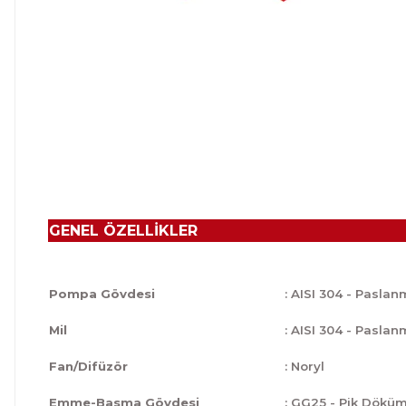
GENEL ÖZELLİKLER
Pompa Gövdesi
: AISI 304 - Paslan
Mil
: AISI 304 - Paslan
Fan/Difüzör
: Noryl
Emme-Basma Gövdesi
: GG25 - Pik Dökü