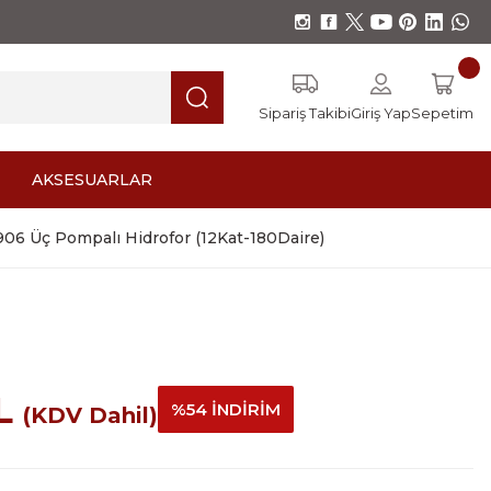
Sipariş Takibi
Giriş Yap
Sepetim
AKSESUARLAR
06 Üç Pompalı Hidrofor (12Kat-180Daire)
)
TL
%54 İNDİRİM
(KDV Dahil)