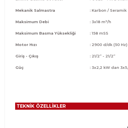
Mekanik Salmastra
: Karbon / Seramik
Maksimum Debi
: 3x18 m³/h
Maksimum Basma Yüksekliği
: 158 mSS
Motor Hızı
: 2900 d/dk (50 Hz)
Giriş - Çıkış
: 21/2” - 21/2”
Güç
: 3x2,2 kW dan 3x5
TEKNİK ÖZELLİKLER