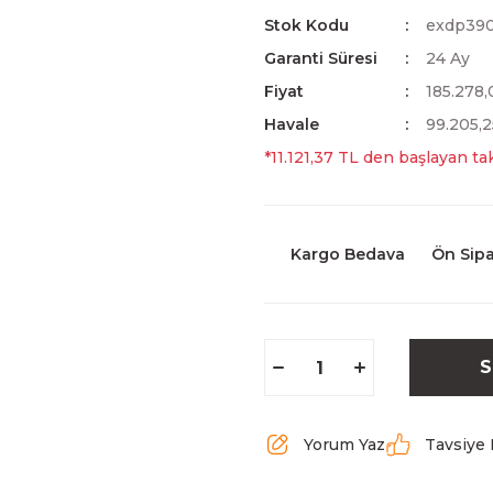
Stok Kodu
exdp39
Garanti Süresi
24 Ay
Fiyat
185.278
Havale
99.205,2
*11.121,37 TL den başlayan tak
Kargo Bedava
Ön Sipa
S
Yorum Yaz
Tavsiye 