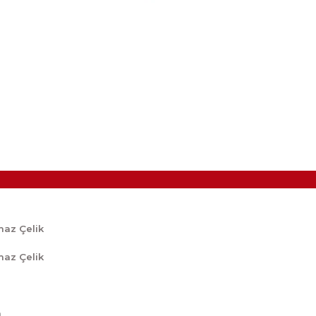
maz Çelik
maz Çelik
m