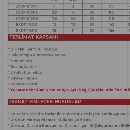
HP
kW
EXDP 1/1504
4
3
30
59
EXDP 1/1506
5,5
4
30
86
EXDP 1/1508
7,5
5,5
30
116
EXDP 1/1510
10
7,5
30
142
EXDP 1/1512
15
11
30
166
TESLİMAT KAPSAMI
* Dik Milli Santrifüj Pompa
* Tek Pompa Kumanda Panosu
* Manometre
* Basınç Şalteri
* 5 Yollu Konnektör
* Seviye Flatörü
* Pompa Şasesi
* Yukarıda Yer Alan Ürünler Ayrı Ayrı Değil, Set Halinde Teslim 
DİKKAT EDİLECEK HUSUSLAR
* EXDP Serisi Hidroforlar İle Hidrofor Genleşme Tankı Ayrıca Sip
* Ürünün Montaj Hizmeti Kullanıcıya Aittir.
* Ürünün Garanti Kapsamına Girmesi İçin İlk Çalıştırmanın EXE