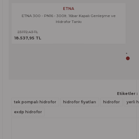
Ürün açıklamasında eksik bilgiler bulunuyor.
ETNA
Ürün bilgilerinde hatalar bulunuyor.
ETNA 300 - PN16 - 300lt. 16bar Kapalı Genleşme ve
Deneyimini Pa
Hidrofor Tankı
Ürün fiyatı diğer sitelerden daha pahalı.
23.172,43 TL
ÜRÜNÜ İNCELE
Bu ürüne benzer farklı alternatifler olmalı.
18.537,95 TL
Gönder
Etiketler :
tek pompalı hidrofor
hidrofor fiyatları
hidrofor
yerli 
exdp hidrofor