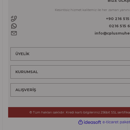
BİZE ULAŞ
Kesintisiz hizmet kalitemiz ile her zaman yanınız
+90 216 515
0216 515 
info@cplusmuhe
ÜYELİK
KURUMSAL
ALIŞVERİŞ
© Tüm hakları saklıdır. Kredi kartı bilgileriniz 256bit SSL sertifik
ideasoft