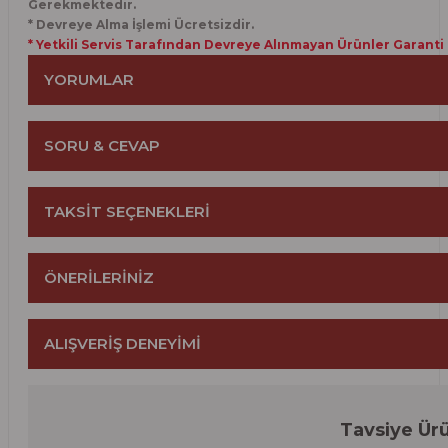
Gerekmektedir.
* Devreye Alma İşlemi Ücretsizdir.
* Yetkili Servis Tarafından Devreye Alınmayan Ürünler Garanti
YORUMLAR
SORU & CEVAP
Bu ürüne ilk yorumu
TAKSİT SEÇENEKLERİ
Yorum Yaz
Ürün hakkında henüz so
ÖNERİLERİNİZ
Soru Sor
ALIŞVERİŞ DENEYİMİ
Bu ürünün fiyat bilgisi, resim, ürün açıklamalarında ve
öneri formunu kullanarak taraf
Görüş ve önerileriniz için
Tavsiye Ür
Ürün resmi kalitesiz, bozuk veya görüntülenemiyor.
Sitemize ilk yorumu
%20