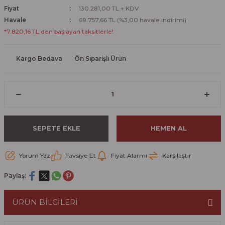
Fiyat
130.281,00 TL + KDV
Havale
69.757,66 TL (%3,00 havale indirimi)
*7.820,16 TL den başlayan taksitlerle!
Kargo Bedava
Ön Siparişli Ürün
SEPETE EKLE
HEMEN AL
Yorum Yaz
Tavsiye Et
Fiyat Alarmı
Karşılaştır
Paylaş:
ÜRÜN BİLGİLERİ