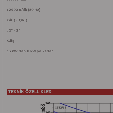
: 2900 d/dk (50 Hz)
Giriş - Çıkış
: 2” - 2”
Güç
: 3 kW dan 11 kW ya kadar
TEKNİK ÖZELLİKLER