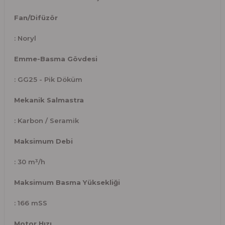
Fan/Difüzör
: Noryl
Emme-Basma Gövdesi
: GG25 - Pik Döküm
Mekanik Salmastra
: Karbon / Seramik
Maksimum Debi
: 30 m³/h
Maksimum Basma Yüksekliği
: 166 mSS
Motor Hızı