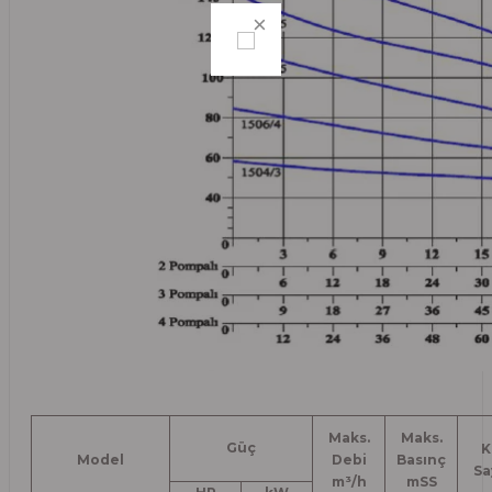
Maks.
Maks.
Güç
K
Model
Debi
Basınç
Sa
m³/h
mSS