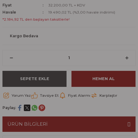
Fiyat
32.200,00 TL + KDV
Havale
19.490,02 TL (%3,00 havale indirimi)
*2.184,92 TL den başlayan taksitlerle!
Kargo Bedava
SEPETE EKLE
HEMEN AL
Yorum Yaz
Tavsiye Et
Fiyat Alarmı
Karşılaştır
Paylaş:
ÜRÜN BİLGİLERİ