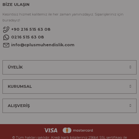
BİZE ULAŞIN
Kesintisiz hizmet kalitemiz ile her zaman yanınızdayız. Siparişleriniz için
buradayız!
+90 216 515 63 08
0216 515 63 08
info@cplusmuhendislik.com
ÜYELİK
KURUMSAL
ALIŞVERİŞ
© Tüm hakları saklıdır. Kredi kartı bilgileriniz 256bit SSL sertifikası ile