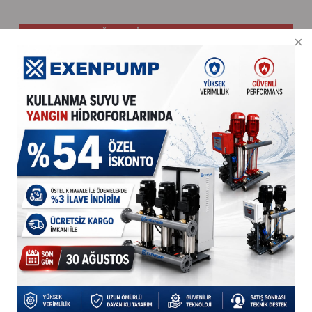
PERFORMANS DEĞERLERİ
Q
H
TANK HACMİ
MODEL
KAT
DAİRE
(m³/h)
(mSS)
(lt)
ETNA YPH 60-50 WS
3,6
45
50
8
16
ETNA YPH 90-50 WS
3,6
67
50
12
24
TESLİMAT KAPSAMI
• 24 lt ya da 50 lt değiştirilebilir membranlı tank (yatık)
• 5 yollu bağlantı parçası
• Geri tepme ventili
• 5 m seviye flatörü
• Basınç Şalteri, Manometre ve bağlantı fleksi