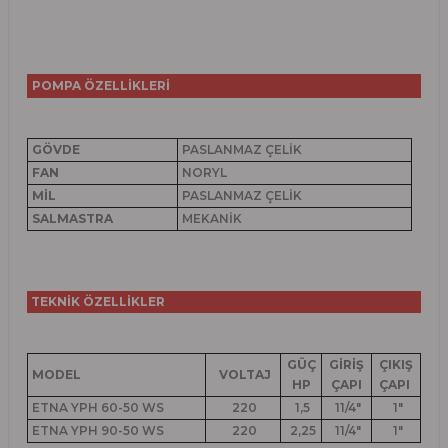
POMPA ÖZELLİKLERİ
GÖVDE
PASLANMAZ ÇELİK
FAN
NORYL
MİL
PASLANMAZ ÇELİK
SALMASTRA
MEKANİK
TEKNİK ÖZELLİKLER
GÜÇ
GİRİŞ
ÇIKIŞ
MODEL
VOLTAJ
HP
ÇAPI
ÇAPI
ETNA YPH 60-50 WS
220
1,5
11/4"
1"
ETNA YPH 90-50 WS
220
2,25
11/4"
1"