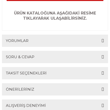
ÜRÜN KATALOĞUNA AŞAĞIDAKİ RESİME
TIKLAYARAK ULAŞABİLİRSİNİZ.
YORUMLAR
SORU & CEVAP
Bu ürüne ilk yorumu siz yapın!
TAKSİT SEÇENEKLERİ
Yorum Yaz
Ürün hakkında henüz soru sorulmamış.
ÖNERİLERİNİZ
Soru Sor
ALIŞVERİŞ DENEYİMİ
Bu ürünün fiyat bilgisi, resim, ürün açıklamalarında ve