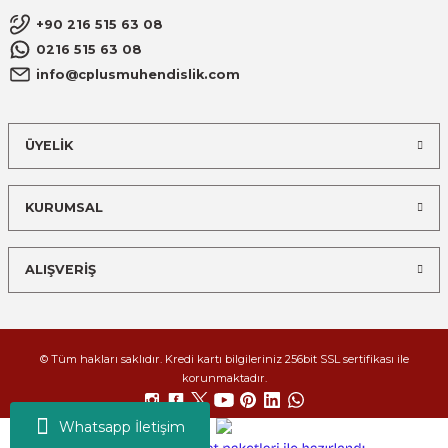
+90 216 515 63 08
0216 515 63 08
info@cplusmuhendislik.com
ÜYELİK
KURUMSAL
ALIŞVERİŞ
© Tüm hakları saklıdır. Kredi kartı bilgileriniz 256bit SSL sertifikası ile
korunmaktadır.
Whatsapp İletişim
ideasoft
ile