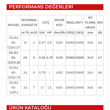
PERFORMANS DEĞERLERİ
İKİ
NOMİNAL
DEVİR
GÜÇ
BAĞLANTI
FLANŞ
SES
MODEL
KAPASİTE
HIZI
ARASI
m³/h
mSS
kW
HP
dev/dk
GİRİŞ
ÇIKIŞ
mm
db
EILR4
65-
16
4
0,37
0,5
1450
DN65
DN65
340
46
125/0,37
EILR4
65-
20
5
0,55
0,75
1450
DN65
DN65
340
47
125/0,55
EILR4
65-
24
6
0,75
1
1450
DN65
DN65
340
48
125/0,75
EILR4
65-
24
7
1,1
1,5
1450
DN65
DN65
340
49
125/1,1
ÜRÜN KATALOĞU