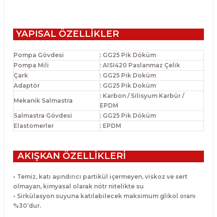
YAPISAL ÖZELLİKLER
Pompa Gövdesi
: GG25 Pik Döküm
Pompa Mili
: AISI420 Paslanmaz Çelik
Çark
: GG25 Pik Doküm
Adaptör
: GG25 Pik Doküm
: Karbon / Silisyum Karbür /
Mekanik Salmastra
EPDM
Salmastra Gövdesi
: GG25 Pik Döküm
Elastomerler
: EPDM
AKIŞKAN ÖZELLİKLERİ
• Temiz, katı aşındırıcı partikül içermeyen, viskoz ve sert
olmayan, kimyasal
olarak nötr nitelikte su
• Sirkülasyon suyuna katılabilecek maksimum glikol oranı
%30’dur.