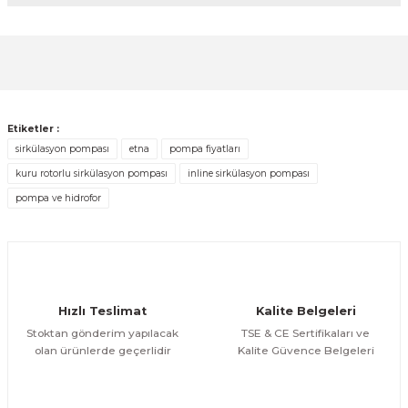
diğer konularda yetersiz gördüğünüz noktaları öneri
formunu kullanarak tarafımıza iletebilirsiniz.
Görüş ve önerileriniz için teşekkür ederiz.
Sitemize ilk yorumu siz yapın!
Ürün resmi kalitesiz, bozuk veya görüntülenemiyor.
Ürün açıklamasında eksik bilgiler bulunuyor.
Deneyimini Paylaş
Etiketler :
Ürün bilgilerinde hatalar bulunuyor.
sirkülasyon pompası
etna
pompa fiyatları
Ürün fiyatı diğer sitelerden daha pahalı.
kuru rotorlu sirkülasyon pompası
inline sirkülasyon pompası
Bu ürüne benzer farklı alternatifler olmalı.
pompa ve hidrofor
Hızlı Teslimat
Kalite Belgeleri
Gönder
Stoktan gönderim yapılacak
TSE & CE Sertifikaları ve
olan ürünlerde geçerlidir
Kalite Güvence Belgeleri