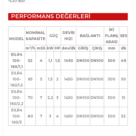
%30’dur.
PERFORMANS DEĞERLERİ
İKİ
NOMİNAL
DEVİR
GÜÇ
BAĞLANTI
FLANŞ
SES
MODEL
KAPASİTE
HIZI
ARASI
m³/h
mSS
kW
HP
dev/dk
GİRİŞ
ÇIKIŞ
mm
db
EILR4
100-
52
4
1,1
1,5
1450
DN100
DN100
500
49
160/1,1
EILR4
100-
65
5
1,5
2
1450
DN100
DN100
500
50
160/1,5
EILR4
100-
70
7
2,2
3
1450
DN100
DN100
500
51
160/2,2
EILR4
100-
80
7
3
4
1450
DN100
DN100
500
52
160/3