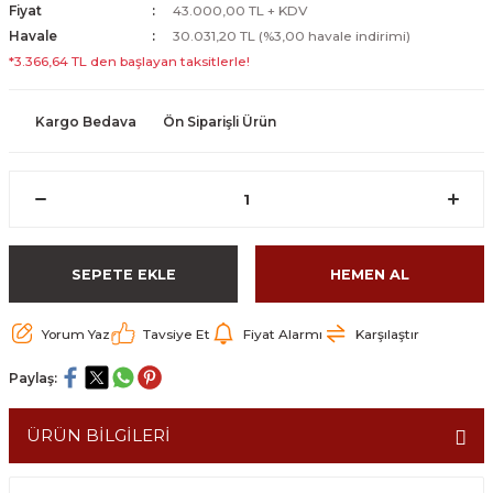
Fiyat
43.000,00 TL + KDV
Havale
30.031,20 TL (%3,00 havale indirimi)
*3.366,64 TL den başlayan taksitlerle!
Kargo Bedava
Ön Siparişli Ürün
SEPETE EKLE
HEMEN AL
Yorum Yaz
Tavsiye Et
Fiyat Alarmı
Karşılaştır
Paylaş:
ÜRÜN BİLGİLERİ