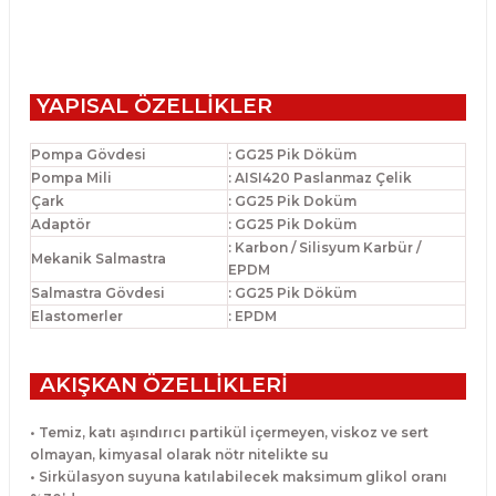
YAPISAL ÖZELLİKLER
Pompa Gövdesi
: GG25 Pik Döküm
Pompa Mili
: AISI420 Paslanmaz Çelik
Çark
: GG25 Pik Doküm
Adaptör
: GG25 Pik Doküm
: Karbon / Silisyum Karbür /
Mekanik Salmastra
EPDM
Salmastra Gövdesi
: GG25 Pik Döküm
Elastomerler
: EPDM
AKIŞKAN ÖZELLİKLERİ
• Temiz, katı aşındırıcı partikül içermeyen, viskoz ve sert
olmayan, kimyasal
olarak nötr nitelikte su
• Sirkülasyon suyuna katılabilecek maksimum glikol oranı