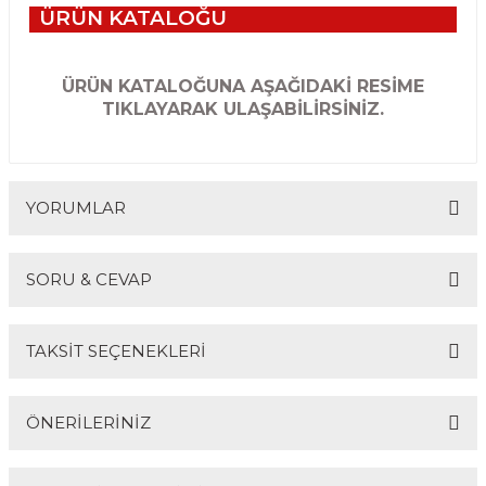
ÜRÜN KATALOĞU
ÜRÜN KATALOĞUNA AŞAĞIDAKİ RESİME
TIKLAYARAK ULAŞABİLİRSİNİZ.
YORUMLAR
SORU & CEVAP
Bu ürüne ilk yorumu siz yapın!
TAKSİT SEÇENEKLERİ
Yorum Yaz
Ürün hakkında henüz soru sorulmamış.
ÖNERİLERİNİZ
Soru Sor