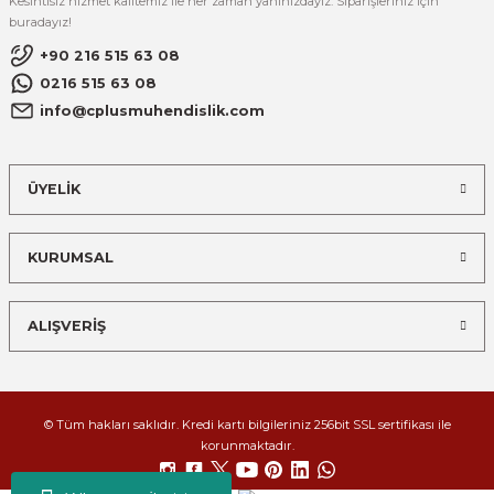
Kesintisiz hizmet kalitemiz ile her zaman yanınızdayız. Siparişleriniz için
buradayız!
+90 216 515 63 08
0216 515 63 08
info@cplusmuhendislik.com
ÜYELİK
KURUMSAL
ALIŞVERİŞ
© Tüm hakları saklıdır. Kredi kartı bilgileriniz 256bit SSL sertifikası ile
korunmaktadır.