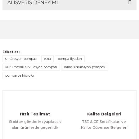
ALIŞVERİŞ DENEYİMİ
Bu ürünün fiyat bilgisi, resim, ürün açıklamalarında ve
diğer konularda yetersiz gördüğünüz noktaları öneri
formunu kullanarak tarafımıza iletebilirsiniz.
Görüş ve önerileriniz için teşekkür ederiz.
Sitemize ilk yorumu siz yapın!
Ürün resmi kalitesiz, bozuk veya görüntülenemiyor.
Ürün açıklamasında eksik bilgiler bulunuyor.
Deneyimini Paylaş
Etiketler :
Ürün bilgilerinde hatalar bulunuyor.
sirkülasyon pompası
etna
pompa fiyatları
Ürün fiyatı diğer sitelerden daha pahalı.
kuru rotorlu sirkülasyon pompası
inline sirkülasyon pompası
Bu ürüne benzer farklı alternatifler olmalı.
pompa ve hidrofor
Hızlı Teslimat
Kalite Belgeleri
Gönder
Stoktan gönderim yapılacak
TSE & CE Sertifikaları ve
olan ürünlerde geçerlidir
Kalite Güvence Belgeleri