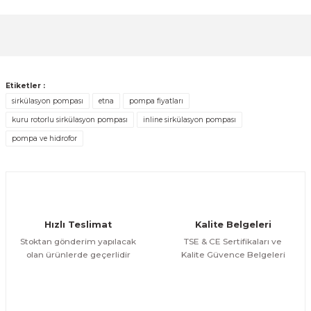
formunu kullanarak tarafımıza iletebilirsiniz.
Görüş ve önerileriniz için teşekkür ederiz.
Sitemize ilk yorumu siz yapın!
Ürün resmi kalitesiz, bozuk veya görüntülenemiyor.
Ürün açıklamasında eksik bilgiler bulunuyor.
Deneyimini Paylaş
Etiketler :
Ürün bilgilerinde hatalar bulunuyor.
sirkülasyon pompası
etna
pompa fiyatları
Ürün fiyatı diğer sitelerden daha pahalı.
kuru rotorlu sirkülasyon pompası
inline sirkülasyon pompası
Bu ürüne benzer farklı alternatifler olmalı.
pompa ve hidrofor
Hızlı Teslimat
Kalite Belgeleri
Gönder
Stoktan gönderim yapılacak
TSE & CE Sertifikaları ve
olan ürünlerde geçerlidir
Kalite Güvence Belgeleri