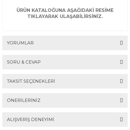
ÜRÜN KATALOĞUNA AŞAĞIDAKİ RESİME
TIKLAYARAK ULAŞABİLİRSİNİZ.
YORUMLAR
SORU & CEVAP
Bu ürüne ilk yorumu siz yapın!
TAKSİT SEÇENEKLERİ
Yorum Yaz
Ürün hakkında henüz soru sorulmamış.
ÖNERİLERİNİZ
Soru Sor
ALIŞVERİŞ DENEYİMİ
Bu ürünün fiyat bilgisi, resim, ürün açıklamalarında ve
diğer konularda yetersiz gördüğünüz noktaları öneri