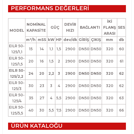
PERFORMANS DEĞERLERİ
İKİ
NOMİNAL
DEVİR
GÜÇ
BAĞLANTI
FLANŞ
SES
MODEL
KAPASİTE
HIZI
ARASI
m³/h
mSS
kW
HP
dev/dk
GİRİŞ
ÇIKIŞ
mm
db
EILR 50-
15
14
1,1
1,5
2900
DN50
DN50
320
60
125/1,1
EILR 50-
20
16
1,5
2
2900
DN50
DN50
320
61
125/1,5
EILR 50-
24
20
2,2
3
2900
DN50
DN50
320
62
125/2,2
EILR 50-
30
23
3
4
2900
DN50
DN50
320
62
125/3
EILR 50-
35
27
4
5,5
2900
DN50
DN50
320
63
125/4
EILR 50-
40
30
5,5
7,5
2900
DN50
DN50
320
66
125/5,5
ÜRÜN KATALOĞU