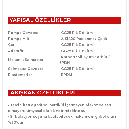
YAPISAL ÖZELLİKLER
Pompa Gövdesi
: GG25 Pik Döküm
Pompa Mili
: AISI420 Paslanmaz Çelik
Çark
: GG25 Pik Doküm
Adaptör
: GG25 Pik Doküm
: Karbon / Silisyum Karbür /
Mekanik Salmastra
EPDM
Salmastra Gövdesi
: GG25 Pik Döküm
Elastomerler
: EPDM
AKIŞKAN ÖZELLİKLERİ
• Temiz, katı aşındırıcı partikül içermeyen, viskoz ve sert
olmayan, kimyasal
olarak nötr nitelikte su
• Sirkülasyon suyuna katılabilecek maksimum glikol oranı
%30’dur.