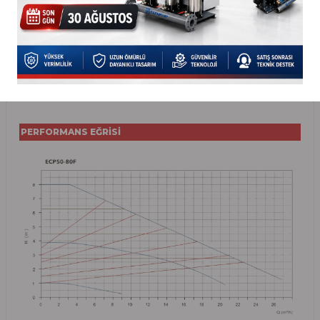
12
Rulman
Kahverengi seramik
Paslanmaz çelik şaft + tungsten
13
Rotor
karbür sprey işlemi
Isı koruma ve güvenlik koruma
14
Köpük
özelliklerine sahip siyah EPP
malzemesi.
PERFORMANS EĞRİSİ