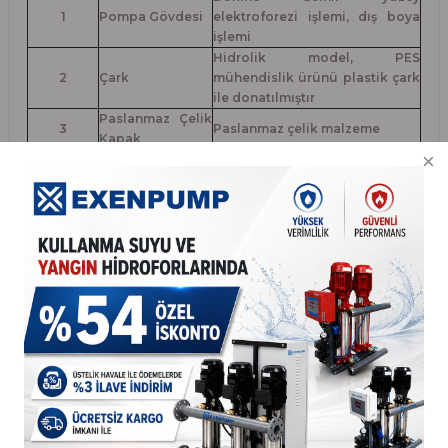
1
Pompa Gövdesi
elektroforezi işlemi, dış boya
işlemi
Hidrolik model, PES
2
Çark
mühendislik ürünü plastik çark
ile donatılmıştır
Paslanmaz Çelik
3
Paslanmaz çelik malzeme
Kapak
Koruyucu
Paslanmaz çelik malzeme, iç
4
Manşon
duvar ayna kaplamalı
Alüminyum alaşımlı kovan,
5
Kovan
yüzey siyah elektroforez ile
işlenmiştir.
6
Gövde
Dışında plastik sprey işlemi
7
Stator
Tam bakır tel
8
Sürücü
Elektronik cihaz
9
Kontrol Panosu
Elektronik cihaz
10
Yalitim Kalkanı
Siyah plastik
Yüksek mukavemetli plastik,
yüzeyde doku işlemi,
11
Kapak
yalıtım malzemesinde ikincil
vulkanizasyon işlemi, güzel ve
şık görünüm