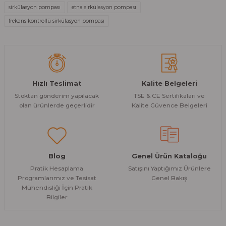
Ürün bilgilerinde hatalar bulunuyor.
sirkülasyon pompası
etna sirkülasyon pompası
Ürün fiyatı diğer sitelerden daha pahalı.
frekans kontrollü sirkülasyon pompası
Bu ürüne benzer farklı alternatifler olmalı.
Hızlı Teslimat
Kalite Belgeleri
Stoktan gönderim yapılacak
TSE & CE Sertifikaları ve
Gönder
olan ürünlerde geçerlidir
Kalite Güvence Belgeleri
Blog
Genel Ürün Kataloğu
Pratik Hesaplama
Satışını Yaptığımız Ürünlere
Programlarımız ve Tesisat
Genel Bakış
Mühendisliği İçin Pratik
Bilgiler