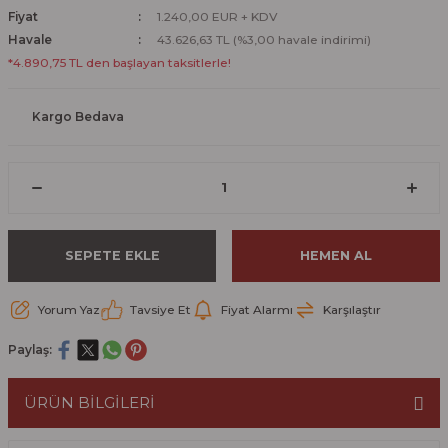
Fiyat
1.240,00 EUR + KDV
Havale
43.626,63 TL (%3,00 havale indirimi)
*4.890,75 TL den başlayan taksitlerle!
Kargo Bedava
SEPETE EKLE
HEMEN AL
Yorum Yaz
Tavsiye Et
Fiyat Alarmı
Karşılaştır
Paylaş:
ÜRÜN BİLGİLERİ