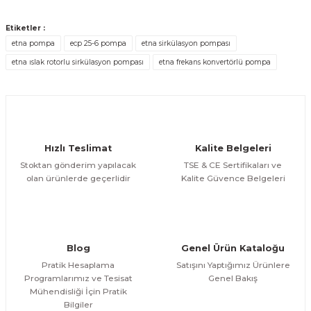
Ürün açıklamasında eksik bilgiler bulunuyor.
Deneyimini Paylaş
Etiketler :
Ürün bilgilerinde hatalar bulunuyor.
etna pompa
ecp 25-6 pompa
etna sirkülasyon pompası
Ürün fiyatı diğer sitelerden daha pahalı.
etna ıslak rotorlu sirkülasyon pompası
etna frekans konvertörlü pompa
Bu ürüne benzer farklı alternatifler olmalı.
Hızlı Teslimat
Kalite Belgeleri
Stoktan gönderim yapılacak
TSE & CE Sertifikaları ve
Gönder
olan ürünlerde geçerlidir
Kalite Güvence Belgeleri
Blog
Genel Ürün Kataloğu
Pratik Hesaplama
Satışını Yaptığımız Ürünlere
Programlarımız ve Tesisat
Genel Bakış
Mühendisliği İçin Pratik
Bilgiler