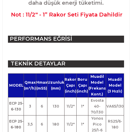
daha düşük enerji tüketimi.
Not : 11/2" - 1” Rakor Seti Fiyata Dahildir
PERFORMANS EĞRİSİ
TEKNİK DETAYLAR
Muadil
Rakor
Boru
Muadil
Qmax
Hmax
Uzunluk
Model
MODEL
Çapı
Çapı
Model
(m³/h)
(mSS)
(mm)
(Frekans
(inch)
(inch)
(3 Hızlı)
Kont.)
Evosta
ECP 25-
3
6
130
11/2"
1"
40-
VA65/130
6-130
70/130
Yonos
ECP 25-
RS25/6-
3,5
6
180
11/2"
1"
Pico
6-180
180
25/1-6