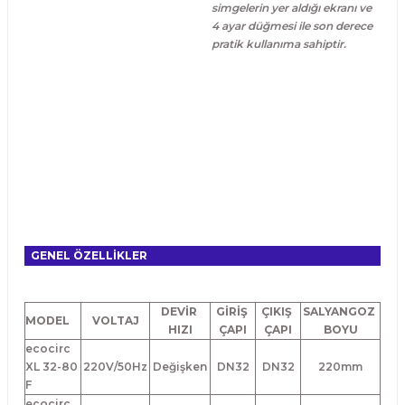
simgelerin yer aldığı ekranı ve
4 ayar düğmesi ile son derece
pratik kullanıma sahiptir.
GENEL ÖZELLİKLER
DEVİR
GİRİŞ
ÇIKIŞ
SALYANGOZ
MODEL
VOLTAJ
HIZI
ÇAPI
ÇAPI
BOYU
ecocirc
XL 32-80
220V/50Hz
Değişken
DN32
DN32
220mm
F
ecocirc