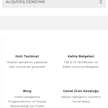
ALIŞVERİŞ DENEYİMİ
Bu ürünün fiyat bilgisi, resim, ürün açıklamalarında ve
diğer konularda yetersiz gördüğünüz noktaları öneri
formunu kullanarak tarafımıza iletebilirsiniz.
Görüş ve önerileriniz için teşekkür ederiz.
Sitemize ilk yorumu siz yapın!
Ürün resmi kalitesiz, bozuk veya görüntülenemiyor.
Ürün açıklamasında eksik bilgiler bulunuyor.
Deneyimini Paylaş
Ürün bilgilerinde hatalar bulunuyor.
Ürün fiyatı diğer sitelerden daha pahalı.
Hızlı Teslimat
Kalite Belgeleri
Bu ürüne benzer farklı alternatifler olmalı.
Stoktan gönderim yapılacak
TSE & CE Sertifikaları ve
olan ürünlerde geçerlidir
Kalite Güvence Belgeleri
Gönder
Blog
Genel Ürün Kataloğu
Pratik Hesaplama
Satışını Yaptığımız Ürünlere
Programlarımız ve Tesisat
Genel Bakış
Mühendisliği İçin Pratik