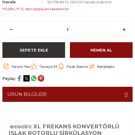
Havale
121.178,85 TL (%3,00 havale indirimi)
*13.584,71 TL den başlayan taksitlerle!
SEPETE EKLE
HEMEN AL
Yorum Yaz
Tavsiye Et
Fiyat Alarmı
Karşılaştır
Paylaş:
ÜRÜN BİLGİLERİ
ecocirc XL FREKANS KONVERTÖRLÜ
ISLAK ROTORLU SİRKÜLASYON