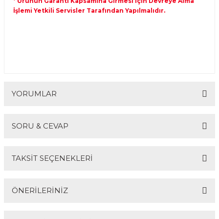
* Ürünün Garanti Kapsamına Girmesi İçin Devreye Alma
İşlemi Yetkili Servisler Tarafından Yapılmalıdır.
YORUMLAR
SORU & CEVAP
Bu ürüne ilk yorumu siz yapın!
TAKSİT SEÇENEKLERİ
Yorum Yaz
Ürün hakkında henüz soru sorulmamış.
ÖNERİLERİNİZ
Soru Sor