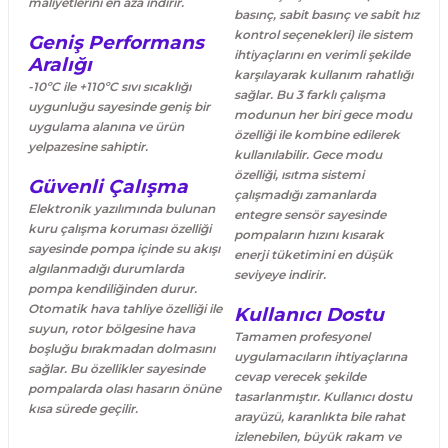
maliyetlerini en aza indirir.
basınç, sabit basınç ve sabit hız
kontrol seçenekleri) ile sistem
Geniş Performans
ihtiyaçlarını en verimli şekilde
Aralığı
karşılayarak kullanım rahatlığı
-10ºC ile +110ºC sıvı sıcaklığı
sağlar. Bu 3 farklı çalışma
uygunluğu sayesinde geniş bir
modunun her biri gece modu
uygulama alanına ve ürün
özelliği ile kombine edilerek
yelpazesine sahiptir.
kullanılabilir. Gece modu
özelliği, ısıtma sistemi
Güvenli Çalışma
çalışmadığı zamanlarda
Elektronik yazılımında bulunan
entegre sensör sayesinde
kuru çalışma koruması özelliği
pompaların hızını kısarak
sayesinde pompa içinde su akışı
enerji tüketimini en düşük
algılanmadığı durumlarda
seviyeye indirir.
pompa kendiliğinden durur.
Otomatik hava tahliye özelliği ile
Kullanıcı Dostu
suyun, rotor bölgesine hava
Tamamen profesyonel
boşluğu bırakmadan dolmasını
uygulamacıların ihtiyaçlarına
sağlar. Bu özellikler sayesinde
cevap verecek şekilde
pompalarda olası hasarın önüne
tasarlanmıştır. Kullanıcı dostu
kısa sürede geçilir.
arayüzü, karanlıkta bile rahat
izlenebilen, büyük rakam ve