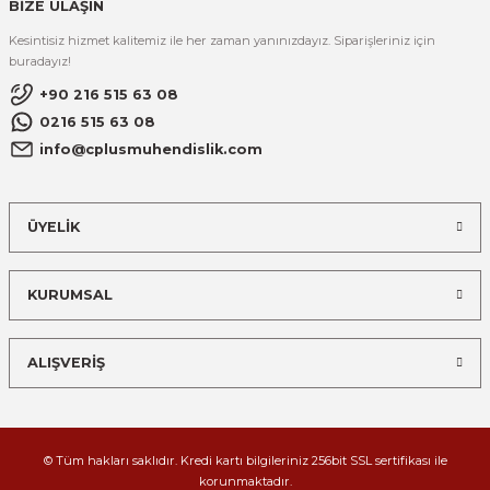
BİZE ULAŞIN
Kesintisiz hizmet kalitemiz ile her zaman yanınızdayız. Siparişleriniz için
buradayız!
+90 216 515 63 08
0216 515 63 08
info@cplusmuhendislik.com
ÜYELİK
KURUMSAL
ALIŞVERİŞ
© Tüm hakları saklıdır. Kredi kartı bilgileriniz 256bit SSL sertifikası ile
korunmaktadır.