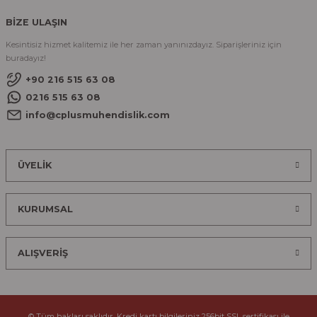
BİZE ULAŞIN
Kesintisiz hizmet kalitemiz ile her zaman yanınızdayız. Siparişleriniz için
buradayız!
+90 216 515 63 08
0216 515 63 08
info@cplusmuhendislik.com
ÜYELİK
KURUMSAL
ALIŞVERİŞ
© Tüm hakları saklıdır. Kredi kartı bilgileriniz 256bit SSL sertifikası ile