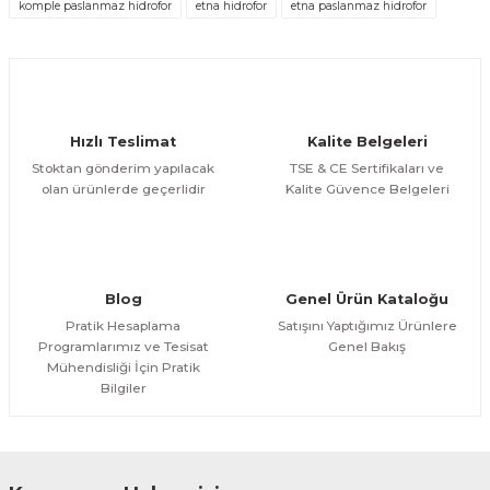
komple paslanmaz hidrofor
etna hidrofor
etna paslanmaz hidrofor
Ürün fiyatı diğer sitelerden daha pahalı.
Bu ürüne benzer farklı alternatifler olmalı.
Hızlı Teslimat
Kalite Belgeleri
Stoktan gönderim yapılacak
TSE & CE Sertifikaları ve
olan ürünlerde geçerlidir
Kalite Güvence Belgeleri
Gönder
Blog
Genel Ürün Kataloğu
Pratik Hesaplama
Satışını Yaptığımız Ürünlere
Programlarımız ve Tesisat
Genel Bakış
Mühendisliği İçin Pratik
Bilgiler