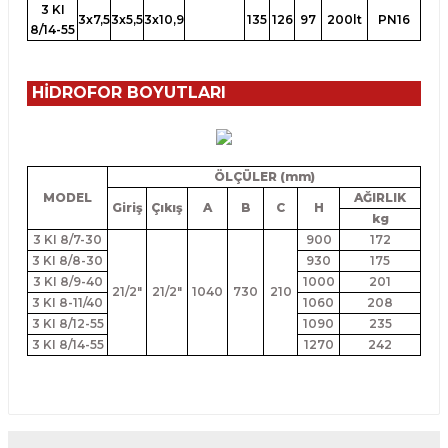
3 KI
3x7,5
3x5,5
3x10,9
135
126
97
200lt
PN16
8/14-55
HİDROFOR BOYUTLARI
ÖLÇÜLER (mm)
MODEL
AĞIRLIK
Giriş
Çıkış
A
B
C
H
kg
3 KI 8/7-30
900
172
3 KI 8/8-30
930
175
3 KI 8/9-40
1000
201
21/2"
21/2"
1040
730
210
3 KI 8-11/40
1060
208
3 KI 8/12-55
1090
235
3 KI 8/14-55
1270
242