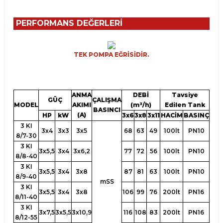
PERFORMANS DEĞERLERİ
TEK POMPA EĞRİSİDİR.
ANMA
DEBİ
Tavsiye
GÜÇ
ÇALIŞMA
MODEL
AKIMI
(m³/h)
Edilen Tank
BASINCI
(A)
HP
kW
3x6
3x8
3x11
HACİM
BASINÇ
3 KI
3x4
3x3
3x5
68
63
49
100lt
PN10
8/7-30
3 KI
3x5,5
3x4
3x6,2
77
72
56
100lt
PN10
8/8-40
3 KI
3x5,5
3x4
3x8
87
81
63
100lt
PN10
8/9-40
mSS
3 KI
3x5,5
3x4
3x8
106
99
76
200lt
PN16
8/11-40
3 KI
3x7,5
3x5,5
3x10,9
116
108
83
200lt
PN16
8/12-55