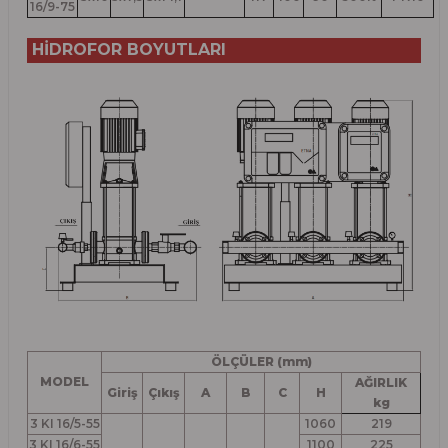
16/9-75
HİDROFOR BOYUTLARI
ÖLÇÜLER (mm)
MODEL
AĞIRLIK
Giriş
Çıkış
A
B
C
H
kg
3 KI 16/5-55
1060
219
3 KI 16/6-55
1100
225