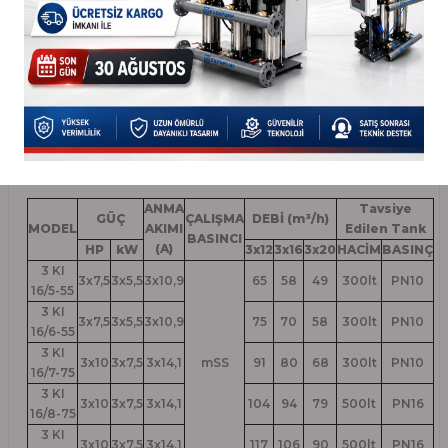
TEK POMPA EĞRİSİDİR...
ANMA
Tavsiye
GÜÇ
ÇALIŞMA
DEBİ (m³/h)
MODEL
AKIMI
Edilen Tank
BASINCI
(A)
HP
kW
3x12
3x16
3x20
HACİM
BASINÇ
3 KI
3x7,5
3x5,5
3x10,9
65
58
49
300lt
PN10
16/5-55
3 KI
3x7,5
3x5,5
3x10,9
75
70
58
300lt
PN10
16/6-55
3 KI
3x10
3x7,5
3x14,1
mSS
91
80
68
300lt
PN10
16/7-75
3 KI
3x10
3x7,5
3x14,1
104
94
79
500lt
PN16
16/8-75
3 KI
3x10
3x7,5
3x14,1
117
106
90
500lt
PN16