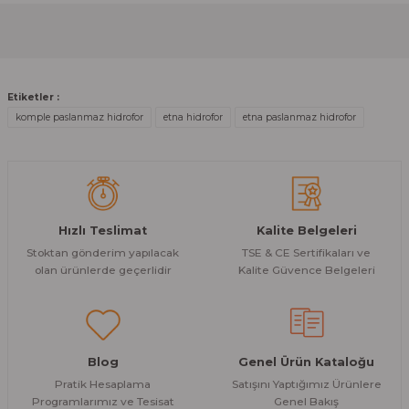
Görüş ve önerileriniz için teşekkür ederiz.
Sitemize ilk yorumu siz yapın!
Ürün resmi kalitesiz, bozuk veya görüntülenemiyor.
Ürün açıklamasında eksik bilgiler bulunuyor.
Deneyimini Paylaş
Etiketler :
Ürün bilgilerinde hatalar bulunuyor.
komple paslanmaz hidrofor
etna hidrofor
etna paslanmaz hidrofor
Ürün fiyatı diğer sitelerden daha pahalı.
Bu ürüne benzer farklı alternatifler olmalı.
Hızlı Teslimat
Kalite Belgeleri
Stoktan gönderim yapılacak
TSE & CE Sertifikaları ve
olan ürünlerde geçerlidir
Kalite Güvence Belgeleri
Gönder
Blog
Genel Ürün Kataloğu
Pratik Hesaplama
Satışını Yaptığımız Ürünlere
Programlarımız ve Tesisat
Genel Bakış