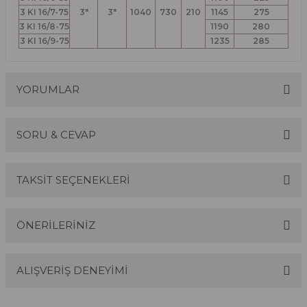
3 KI 16/7-75
3"
3"
1040
730
210
1145
275
3 KI 16/8-75
1190
280
3 KI 16/9-75
1235
285
YORUMLAR
SORU & CEVAP
Bu ürüne ilk yorumu siz yapın!
TAKSİT SEÇENEKLERİ
Yorum Yaz
Ürün hakkında henüz soru sorulmamış.
ÖNERİLERİNİZ
Soru Sor
ALIŞVERİŞ DENEYİMİ
Bu ürünün fiyat bilgisi, resim, ürün açıklamalarında ve
diğer konularda yetersiz gördüğünüz noktaları öneri
formunu kullanarak tarafımıza iletebilirsiniz.