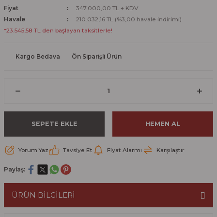
Fiyat
347.000,00 TL + KDV
Havale
210.032,16 TL (%3,00 havale indirimi)
*23.545,58 TL den başlayan taksitlerle!
Kargo Bedava
Ön Siparişli Ürün
SEPETE EKLE
HEMEN AL
Yorum Yaz
Tavsiye Et
Fiyat Alarmı
Karşılaştır
Paylaş:
ÜRÜN BİLGİLERİ