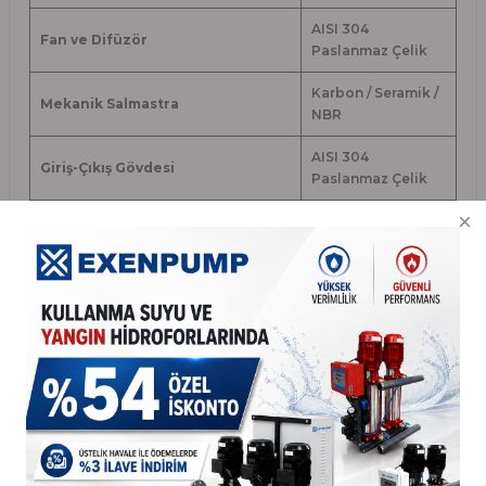
AISI 304
Fan ve Difüzör
Paslanmaz Çelik
Karbon / Seramik /
Mekanik Salmastra
NBR
AISI 304
Giriş-Çıkış Gövdesi
Paslanmaz Çelik
Sıvı Sıcaklığı
0-100
°
C
PERFORMANS DEĞERLERİ