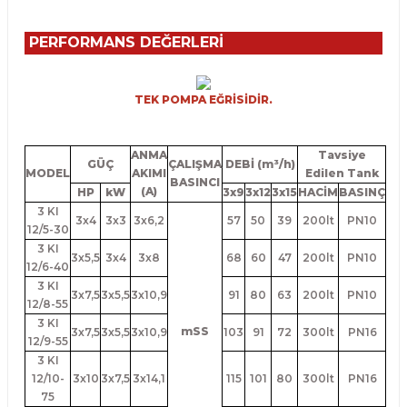
PERFORMANS DEĞERLERİ
TEK POMPA EĞRİSİDİR.
ANMA
Tavsiye
GÜÇ
ÇALIŞMA
DEBİ (m³/h)
MODEL
AKIMI
Edilen Tank
BASINCI
(A)
HP
kW
3x9
3x12
3x15
HACİM
BASINÇ
3 KI
3x4
3x3
3x6,2
57
50
39
200lt
PN10
12/5-30
3 KI
3x5,5
3x4
3x8
68
60
47
200lt
PN10
12/6-40
3 KI
3x7,5
3x5,5
3x10,9
91
80
63
200lt
PN10
12/8-55
3 KI
mSS
3x7,5
3x5,5
3x10,9
103
91
72
300lt
PN16
12/9-55
3 KI
12/10-
3x10
3x7,5
3x14,1
115
101
80
300lt
PN16
75