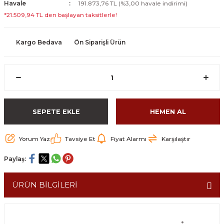
Havale
191.873,76 TL (%3,00 havale indirimi)
*21.509,94 TL den başlayan taksitlerle!
Kargo Bedava
Ön Siparişli Ürün
SEPETE EKLE
HEMEN AL
Yorum Yaz
Tavsiye Et
Fiyat Alarmı
Karşılaştır
Paylaş:
ÜRÜN BİLGİLERİ