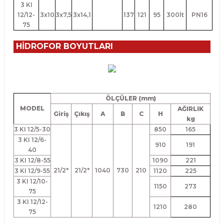
3 KI
12/12-
3x10
3x7,5
3x14,1
137
121
95
300lt
PN16
75
HİDROFOR BOYUTLARI
ÖLÇÜLER (mm)
MODEL
AĞIRLIK
Giriş
Çıkış
A
B
C
H
kg
3 KI 12/5-30
850
165
3 KI 12/6-
910
191
40
3 KI 12/8-55
1090
221
21/2"
21/2"
1040
730
210
3 KI 12/9-55
1120
225
3 KI 12/10-
1150
273
75
3 KI 12/12-
1210
280
75