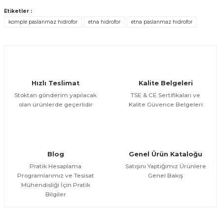
Ürün açıklamasında eksik bilgiler bulunuyor.
Deneyimini Paylaş
Etiketler :
Ürün bilgilerinde hatalar bulunuyor.
komple paslanmaz hidrofor
etna hidrofor
etna paslanmaz hidrofor
Ürün fiyatı diğer sitelerden daha pahalı.
Bu ürüne benzer farklı alternatifler olmalı.
Hızlı Teslimat
Kalite Belgeleri
Stoktan gönderim yapılacak
TSE & CE Sertifikaları ve
olan ürünlerde geçerlidir
Kalite Güvence Belgeleri
Gönder
Blog
Genel Ürün Kataloğu
Pratik Hesaplama
Satışını Yaptığımız Ürünlere
Programlarımız ve Tesisat
Genel Bakış
Mühendisliği İçin Pratik
Bilgiler