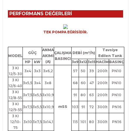
PERFORMANS DEĞERLERİ
TEK POMPA EĞRİSİDİR.
ANMA
Tavsiye
GÜÇ
ÇALIŞMA
DEBİ (m³/h)
MODEL
AKIMI
Edilen Tank
BASINCI
(A)
HP
kW
3x9
3x12
3x15
HACİM
BASINÇ
3 KI
3x4
3x3
3x6,2
57
50
39
200lt
PN10
12/5-30
3 KI
3x5,5
3x4
3x8
68
60
47
200lt
PN10
12/6-40
3 KI
3x7,5
3x5,5
3x10,9
91
80
63
200lt
PN10
12/8-55
3 KI
mSS
3x7,5
3x5,5
3x10,9
103
91
72
300lt
PN16
12/9-55
3 KI
12/10-
3x10
3x7,5
3x14,1
115
101
80
300lt
PN16
75