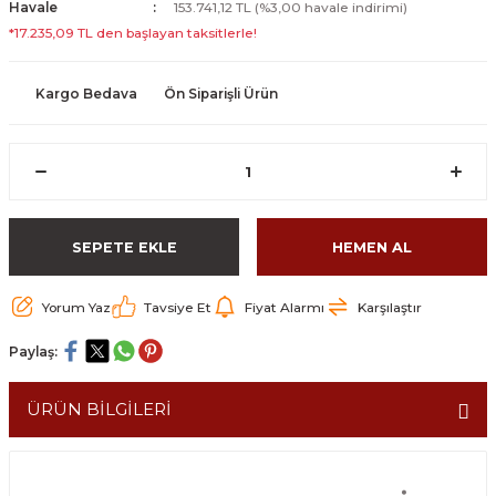
Havale
153.741,12 TL (%3,00 havale indirimi)
*17.235,09 TL den başlayan taksitlerle!
Kargo Bedava
Ön Siparişli Ürün
SEPETE EKLE
HEMEN AL
Yorum Yaz
Tavsiye Et
Fiyat Alarmı
Karşılaştır
Paylaş:
ÜRÜN BİLGİLERİ