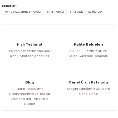
Ürün açıklamasında eksik bilgiler bulunuyor.
Deneyimini Paylaş
Etiketler :
Ürün bilgilerinde hatalar bulunuyor.
komple paslanmaz hidrofor
etna hidrofor
etna paslanmaz hidrofor
Ürün fiyatı diğer sitelerden daha pahalı.
Bu ürüne benzer farklı alternatifler olmalı.
Hızlı Teslimat
Kalite Belgeleri
Stoktan gönderim yapılacak
TSE & CE Sertifikaları ve
olan ürünlerde geçerlidir
Kalite Güvence Belgeleri
Gönder
Blog
Genel Ürün Kataloğu
Pratik Hesaplama
Satışını Yaptığımız Ürünlere
Programlarımız ve Tesisat
Genel Bakış
Mühendisliği İçin Pratik
Bilgiler