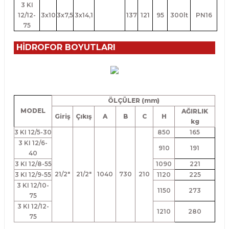
3 KI
12/12-
3x10
3x7,5
3x14,1
137
121
95
300lt
PN16
75
HİDROFOR BOYUTLARI
ÖLÇÜLER (mm)
MODEL
AĞIRLIK
Giriş
Çıkış
A
B
C
H
kg
3 KI 12/5-30
850
165
3 KI 12/6-
910
191
40
3 KI 12/8-55
1090
221
21/2"
21/2"
1040
730
210
3 KI 12/9-55
1120
225
3 KI 12/10-
1150
273
75
3 KI 12/12-
1210
280
75