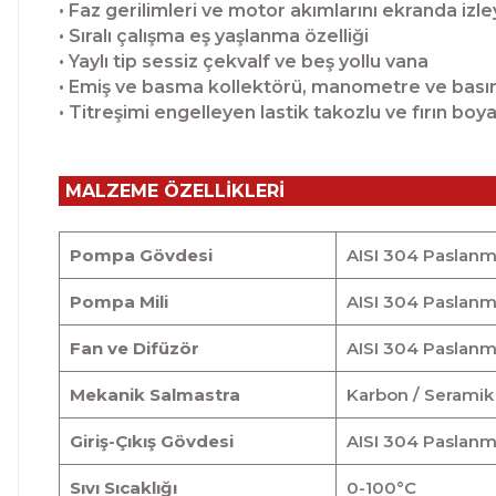
• Faz gerilimleri ve motor akımlarını ekranda izl
• Sıralı çalışma eş yaşlanma özelliği
• Yaylı tip sessiz çekvalf ve beş yollu vana
• Emiş ve basma kollektörü, manometre ve basın
• Titreşimi engelleyen lastik takozlu ve fırın boya
MALZEME ÖZELLİKLERİ
Pompa Gövdesi
AISI 304 Paslanm
Pompa Mili
AISI 304 Paslanm
Fan ve Difüzör
AISI 304 Paslanm
Mekanik Salmastra
Karbon / Seramik
Giriş-Çıkış Gövdesi
AISI 304 Paslanm
Sıvı Sıcaklığı
0-100
°
C