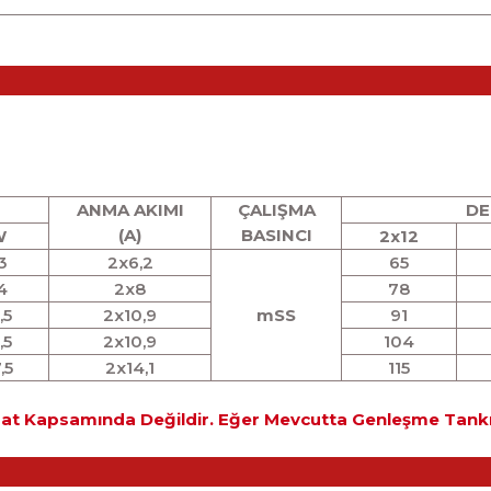
ANMA AKIMI
ÇALIŞMA
DE
(A)
BASINCI
W
2x12
3
2x6,2
65
4
2x8
78
,5
2x10,9
mSS
91
,5
2x10,9
104
,5
2x14,1
115
mat Kapsamında Değildir. Eğer Mevcutta Genleşme Tankı Y