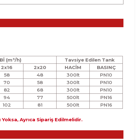
Bİ (m³/h)
Tavsiye Edilen Tank
2x16
2x20
HACİM
BASINÇ
58
48
300lt
PN10
70
58
300lt
PN10
82
68
300lt
PN10
94
77
500lt
PN16
102
81
500lt
PN16
oksa, Ayrıca Sipariş Edilmelidir.