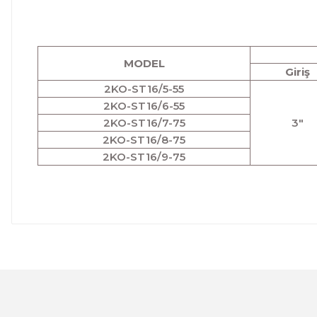
MODEL
Giriş
2KO-ST16/5-55
2KO-ST16/6-55
2KO-ST16/7-75
3"
2KO-ST16/8-75
2KO-ST16/9-75
Bu ürünün fiyat bilgisi, resim, ürün açıklamalarında ve 
Görüş ve önerileriniz için teşekkür ederiz.
Ürün resmi kalitesiz, bozuk veya görüntülenemiyor.