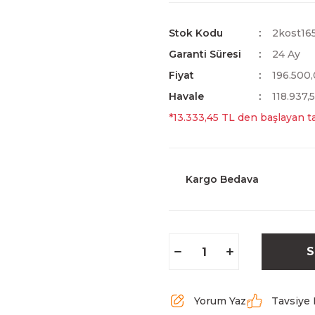
Stok Kodu
2kost16
Garanti Süresi
24 Ay
Fiyat
196.500
Havale
118.937,
*13.333,45 TL den başlayan ta
Kargo Bedava
S
Yorum Yaz
Tavsiye 