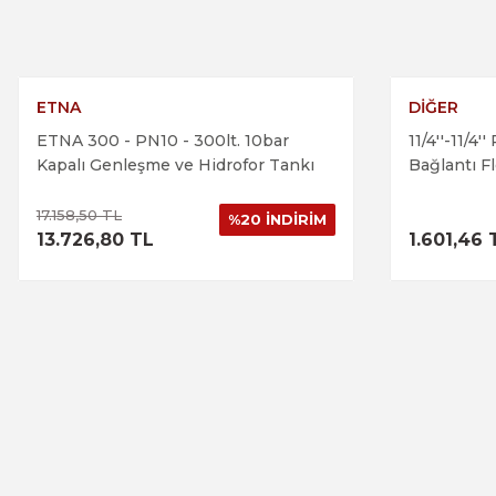
Ürün açıklamasında eksik bilgiler bulunuyor.
Ürün bilgilerinde hatalar bulunuyor.
Ürün fiyatı diğer sitelerden daha pahalı.
ETNA
DİĞER
ETNA 300 - PN10 - 300lt. 10bar
11/4''-11/4
Bu ürüne benzer farklı alternatifler olmalı.
Kapalı Genleşme ve Hidrofor Tankı
Bağlantı F
17.158,50 TL
%20 İNDİRİM
ÜRÜNÜ İNCELE
13.726,80 TL
1.601,46 