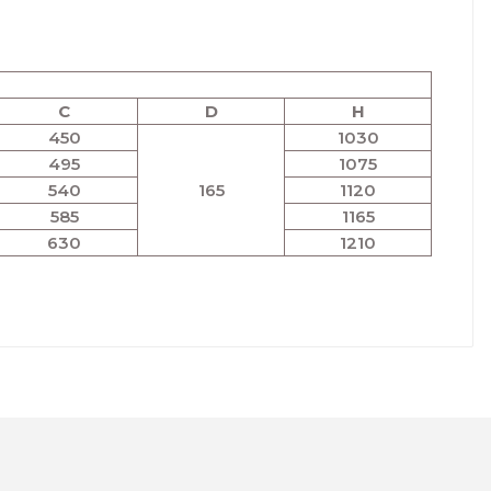
C
D
H
450
1030
495
1075
540
165
1120
585
1165
630
1210
lanarak tarafımıza iletebilirsiniz.