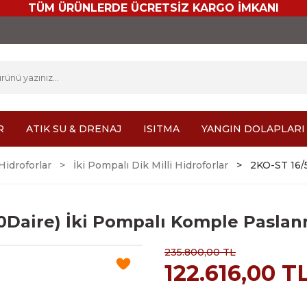
TÜM ÜRÜNLERDE ÜCRETSİZ KARGO İMKANI
R
ATIK SU & DRENAJ
ISITMA
YANGIN DOLAPLARI
 Hidroforlar
İki Pompalı Dik Milli Hidroforlar
2KO-ST 16/5
60Daire) İki Pompalı Komple Paslan
235.800,00 TL
122.616,00 T