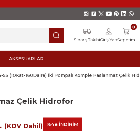
0
Sipariş Takibi
Giriş Yap
Sepetim
AKSESUARLAR
-55 (10Kat-160Daire) İki Pompalı Komple Paslanmaz Çelik Hid
maz Çelik Hidrofor
L
%48 İNDİRİM
(KDV Dahil)