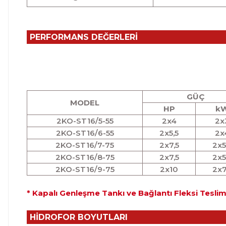
PERFORMANS DEĞERLERİ
GÜÇ
MODEL
HP
k
2KO-ST16/5-55
2x4
2x
2KO-ST16/6-55
2x5,5
2x
2KO-ST16/7-75
2x7,5
2x5
2KO-ST16/8-75
2x7,5
2x5
2KO-ST16/9-75
2x10
2x7
* Kapalı Genleşme Tankı ve Bağlantı Fleksi Tesli
HİDROFOR BOYUTLARI