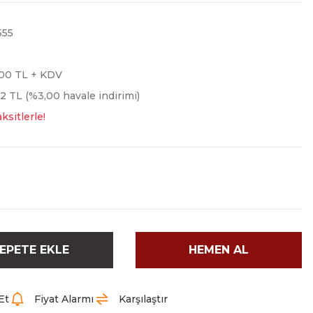
555
,00 TL + KDV
52 TL (%3,00 havale indirimi)
ksitlerle!
EPETE EKLE
HEMEN AL
Et
Fiyat Alarmı
Karşılaştır