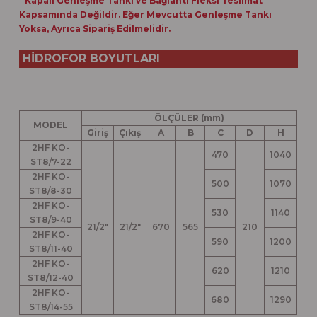
* Kapalı Genleşme Tankı ve Bağlantı Fleksi Teslimat
Kapsamında Değildir. Eğer Mevcutta Genleşme Tankı
Yoksa, Ayrıca Sipariş Edilmelidir.
HİDROFOR BOYUTLARI
ÖLÇÜLER (mm)
MODEL
Giriş
Çıkış
A
B
C
D
H
2HF KO-
470
1040
ST8/7-22
2HF KO-
500
1070
ST8/8-30
2HF KO-
530
1140
ST8/9-40
21/2"
21/2"
670
565
210
2HF KO-
590
1200
ST8/11-40
2HF KO-
620
1210
ST8/12-40
2HF KO-
680
1290
ST8/14-55