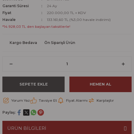
Garanti Süresi
24 Ay
Fiyat
220.000,00 TL + KDV
Havale
133.161,60 TL (%3,00 havale indirimi)
*14.928,03 TL den başlayan taksitlerle!
Kargo Bedava
Ön Siparişli Ürün
SEPETE EKLE
HEMEN AL
Yorum Yaz
Tavsiye Et
Fiyat Alarmı
Karşılaştır
Paylaş:
ÜRÜN BİLGİLERİ