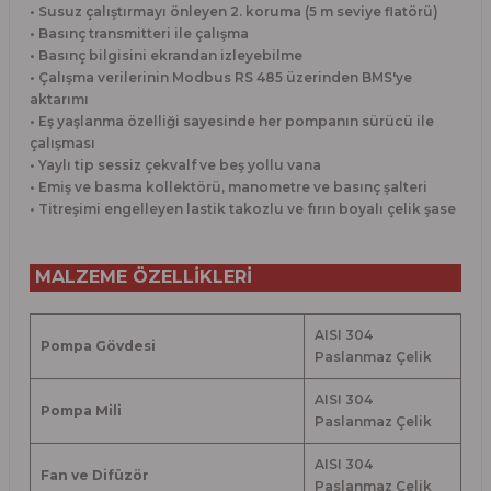
• Susuz çalıştırmayı önleyen 2. koruma (5 m seviye flatörü)
• Basınç transmitteri ile çalışma
• Basınç bilgisini ekrandan izleyebilme
• Çalışma verilerinin Modbus RS 485 üzerinden BMS'ye
aktarımı
• Eş yaşlanma özelliği sayesinde her pompanın sürücü ile
çalışması
• Yaylı tip sessiz çekvalf ve beş yollu vana
• Emiş ve basma kollektörü, manometre ve basınç şalteri
• Titreşimi engelleyen lastik takozlu ve fırın boyalı çelik şase
MALZEME ÖZELLİKLERİ
AISI 304
Pompa Gövdesi
Paslanmaz Çelik
AISI 304
Pompa Mili
Paslanmaz Çelik
AISI 304
Fan ve Difüzör
Paslanmaz Çelik