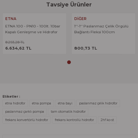
Sitemize ilk yorumu siz yapın!
Tavsiye Ürünler
Ürün resmi kalitesiz, bozuk veya görüntülenemiyor.
%20
Ürün açıklamasında eksik bilgiler bulunuyor.
ETNA
DİĞER
Deneyimini Paylaş
ETNA 100 - PN10 - 100lt. 10bar
1''-1'' Paslanmaz Çelik Örgülü
Ürün bilgilerinde hatalar bulunuyor.
Kapalı Genleşme ve Hidrofor
Bağlantı Fleksi 100cm
Ürün fiyatı diğer sitelerden daha pahalı.
Tankı
8.293,28 TL
ÜRÜNÜ İNCELE
ÜRÜNÜ İNCELE
Bu ürüne benzer farklı alternatifler olmalı.
6.634,62 TL
800,73 TL
Gönder
Etiketler :
etna hidrofor
etna pompa
etna bayi
paslanmaz çelik hidrofor
paslanmaz çarklı pompa
tam otomatik hidrofor
frekans konvertörlü hidrofor
frekans kontrollü hidrofor
2hf ko-st