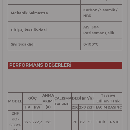
Karbon / Seramik /
Mekanik Salmastra
NBR
AISI 304
Giriş-Çıkış Gövdesi
Paslanmaz Çelik
Sıvı Sıcaklığı
0-100
°
C
PERFORMANS DEĞERLERİ
ANMA
Tavsiye
GÜÇ
ÇALIŞMA
DEBİ (m³/h)
MODEL
AKIMI
Edilen Tank
BASINCI
(A)
HP
kW
2x6
2x8
2x11
HACİM
BASINÇ
2HF
KO-
2x3
2x2,2
2x5
70
62
51
100lt
PN10
ST8/7-