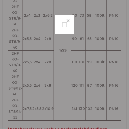
22
2HF
KO-
2x4
2x3
2x6,2
80
73
58
100lt
PN10
ST8/8-
30
2HF
KO-
2x5,5
2x4
2x8
90
81
65
100lt
PN10
ST8/9-
40
mSS
2HF
KO-
2x5,5
2x4
2x8
110
101
79
100lt
PN16
ST8/11-
40
2HF
KO-
2x5,5
2x4
2x8
120
111
87
100lt
PN16
ST8/12-
40
2HF
KO-
2x7,5
2x5,5
2x10,9
141
130
102
100lt
PN16
ST8/14-
55