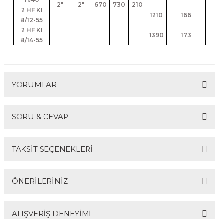
2"
2"
670
730
210
2 HF KI
1210
166
8/12-55
2 HF KI
1390
173
8/14-55
YORUMLAR
SORU & CEVAP
Bu ürüne ilk yorumu siz yapın!
TAKSİT SEÇENEKLERİ
Yorum Yaz
Ürün hakkında henüz soru sorulmamış.
ÖNERİLERİNİZ
Soru Sor
ALIŞVERİŞ DENEYİMİ
Bu ürünün fiyat bilgisi, resim, ürün açıklamalarında ve