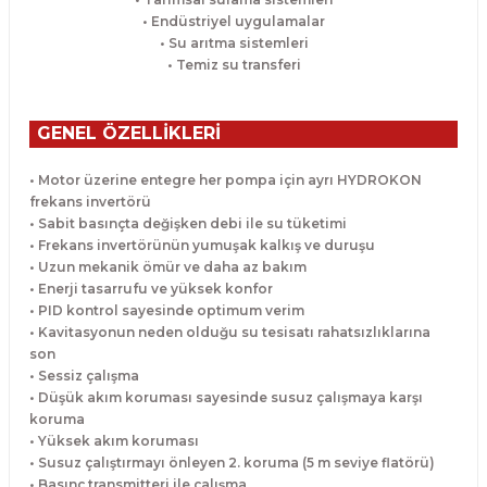
• Endüstriyel uygulamalar
• Su arıtma sistemleri
• Temiz su transferi
GENEL ÖZELLİKLERİ
• Motor üzerine entegre her pompa için ayrı HYDROKON
frekans invertörü
• Sabit basınçta değişken debi ile su tüketimi
• Frekans invertörünün yumuşak kalkış ve duruşu
• Uzun mekanik ömür ve daha az bakım
• Enerji tasarrufu ve yüksek konfor
• PID kontrol sayesinde optimum verim
• Kavitasyonun neden olduğu su tesisatı rahatsızlıklarına
son
• Sessiz çalışma
• Düşük akım koruması sayesinde susuz çalışmaya karşı
koruma
• Yüksek akım koruması
• Susuz çalıştırmayı önleyen 2. koruma (5 m seviye flatörü)
• Basınç transmitteri ile çalışma