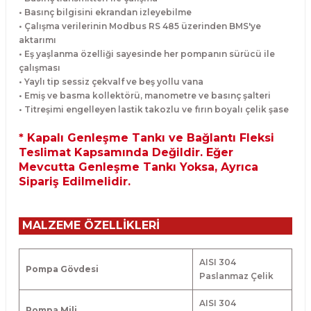
• Basınç bilgisini ekrandan izleyebilme
• Çalışma verilerinin Modbus RS 485 üzerinden BMS'ye
aktarımı
• Eş yaşlanma özelliği sayesinde her pompanın sürücü ile
çalışması
• Yaylı tip sessiz çekvalf ve beş yollu vana
• Emiş ve basma kollektörü, manometre ve basınç şalteri
• Titreşimi engelleyen lastik takozlu ve fırın boyalı çelik şase
* Kapalı Genleşme Tankı ve Bağlantı Fleksi
Teslimat Kapsamında Değildir. Eğer
Mevcutta Genleşme Tankı Yoksa, Ayrıca
Sipariş Edilmelidir.
MALZEME ÖZELLİKLERİ
AISI 304
Pompa Gövdesi
Paslanmaz Çelik
AISI 304
Pompa Mili