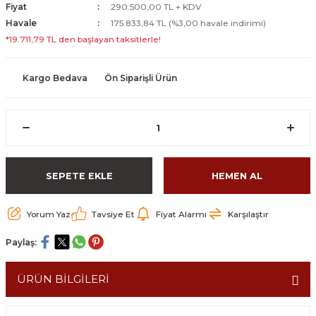
Fiyat
290.500,00 TL + KDV
Havale
175.833,84 TL (%3,00 havale indirimi)
*19.711,79 TL den başlayan taksitlerle!
Kargo Bedava
Ön Siparişli Ürün
SEPETE EKLE
HEMEN AL
Yorum Yaz
Tavsiye Et
Fiyat Alarmı
Karşılaştır
Paylaş:
ÜRÜN BİLGİLERİ