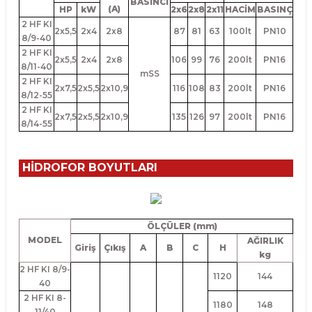
BASINCI
(A)
HP
kW
2x6
2x8
2x11
HACİM
BASINÇ
2 HF KI
2x5,5
2x4
2x8
87
81
63
100lt
PN10
8/9-40
2 HF KI
2x5,5
2x4
2x8
106
99
76
200lt
PN16
8/11-40
mSS
2 HF KI
2x7,5
2x5,5
2x10,9
116
108
83
200lt
PN16
8/12-55
2 HF KI
2x7,5
2x5,5
2x10,9
135
126
97
200lt
PN16
8/14-55
HİDROFOR BOYUTLARI
ÖLÇÜLER (mm)
MODEL
AĞIRLIK
Giriş
Çıkış
A
B
C
H
kg
2 HF KI 8/9-
1120
144
40
2 HF KI 8-
1180
148
11/40