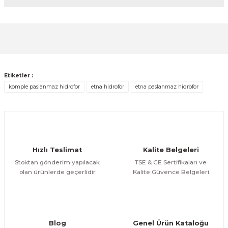
diğer konularda yetersiz gördüğünüz noktaları öneri
formunu kullanarak tarafımıza iletebilirsiniz.
Görüş ve önerileriniz için teşekkür ederiz.
Sitemize ilk yorumu siz yapın!
Ürün resmi kalitesiz, bozuk veya görüntülenemiyor.
Ürün açıklamasında eksik bilgiler bulunuyor.
Deneyimini Paylaş
Etiketler :
Ürün bilgilerinde hatalar bulunuyor.
komple paslanmaz hidrofor
etna hidrofor
etna paslanmaz hidrofor
Ürün fiyatı diğer sitelerden daha pahalı.
Bu ürüne benzer farklı alternatifler olmalı.
Hızlı Teslimat
Kalite Belgeleri
Stoktan gönderim yapılacak
TSE & CE Sertifikaları ve
olan ürünlerde geçerlidir
Kalite Güvence Belgeleri
Gönder
Blog
Genel Ürün Kataloğu