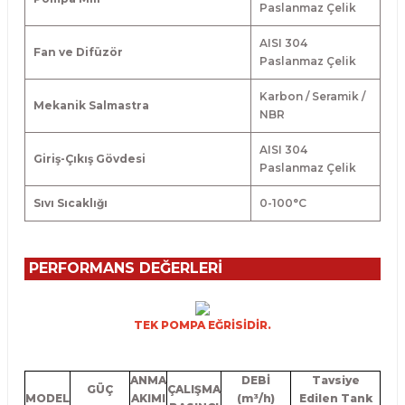
Paslanmaz Çelik
AISI 304
Fan ve Difüzör
Paslanmaz Çelik
Karbon / Seramik /
Mekanik Salmastra
NBR
AISI 304
Giriş-Çıkış Gövdesi
Paslanmaz Çelik
Sıvı Sıcaklığı
0-100
°
C
PERFORMANS DEĞERLERİ
TEK POMPA EĞRİSİDİR.
ANMA
DEBİ
Tavsiye
GÜÇ
ÇALIŞMA
MODEL
AKIMI
(m³/h)
Edilen Tank