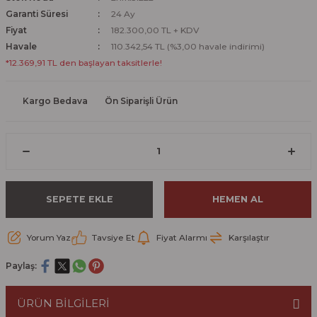
Garanti Süresi
24 Ay
Fiyat
182.300,00 TL + KDV
Havale
110.342,54 TL (%3,00 havale indirimi)
*12.369,91 TL den başlayan taksitlerle!
Kargo Bedava
Ön Siparişli Ürün
SEPETE EKLE
HEMEN AL
Yorum Yaz
Tavsiye Et
Fiyat Alarmı
Karşılaştır
Paylaş:
ÜRÜN BİLGİLERİ