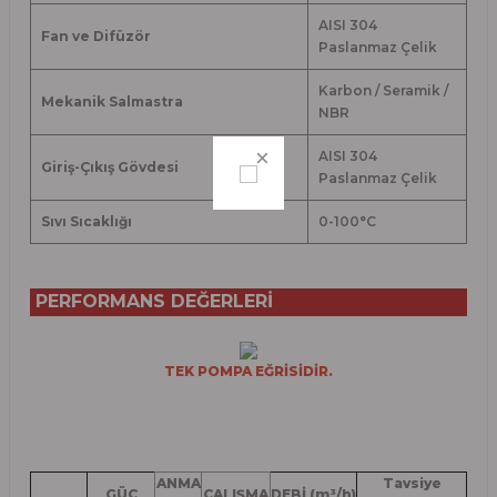
AISI 304
Fan ve Difüzör
Paslanmaz Çelik
Karbon / Seramik /
Mekanik Salmastra
NBR
AISI 304
Giriş-Çıkış Gövdesi
Paslanmaz Çelik
Sıvı Sıcaklığı
0-100
°
C
PERFORMANS DEĞERLERİ
TEK POMPA EĞRİSİDİR.
ANMA
Tavsiye
GÜÇ
ÇALIŞMA
DEBİ (m³/h)