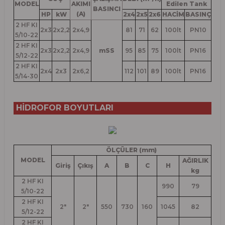
MODEL
AKIMI
Edilen Tank
BASINCI
(A)
HP
kW
2x4
2x5
2x6
HACİM
BASINÇ
2 HF KI
2x3
2x2,2
2x4,9
81
71
62
100lt
PN10
5/10-22
2 HF KI
2x3
2x2,2
2x4,9
mSS
95
85
75
100lt
PN16
5/12-22
2 HF KI
2x4
2x3
2x6,2
112
101
89
100lt
PN16
5/14-30
HİDROFOR BOYUTLARI
ÖLÇÜLER (mm)
MODEL
AĞIRLIK
Giriş
Çıkış
A
B
C
H
kg
2 HF KI
990
79
5/10-22
2 HF KI
2"
2"
550
730
160
1045
82
5/12-22
2 HF KI