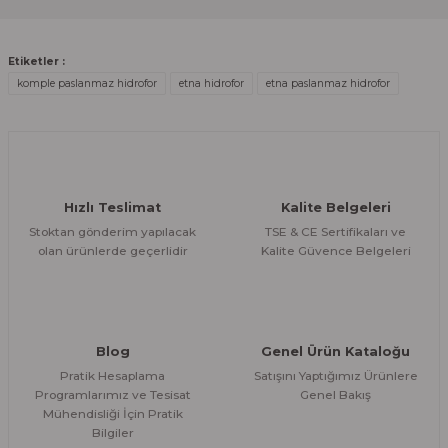
Ürün resmi kalitesiz, bozuk veya görüntülenemiyor.
Ürün açıklamasında eksik bilgiler bulunuyor.
Deneyimini Paylaş
Etiketler :
Ürün bilgilerinde hatalar bulunuyor.
komple paslanmaz hidrofor
etna hidrofor
etna paslanmaz hidrofor
Ürün fiyatı diğer sitelerden daha pahalı.
Bu ürüne benzer farklı alternatifler olmalı.
Hızlı Teslimat
Kalite Belgeleri
Stoktan gönderim yapılacak
TSE & CE Sertifikaları ve
olan ürünlerde geçerlidir
Kalite Güvence Belgeleri
Gönder
Blog
Genel Ürün Kataloğu
Pratik Hesaplama
Satışını Yaptığımız Ürünlere
Programlarımız ve Tesisat
Genel Bakış
Mühendisliği İçin Pratik
Bilgiler