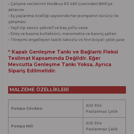
• Çalışma verilerinin Modbus RS 485 üzerinden BMS'ye
aktarımı
• Eş yaşlanma özelliği sayesinde her pompanın sürücü ile
çalışması
• Yaylı tip sessiz çekvalf ve beş yollu vana
• Emiş ve basma kollektörü, manometre ve basınç şalteri
• Titreşimi engelleyen lastik takozlu ve fırın boyalı çelik şase
* Kapalı Genleşme Tankı ve Bağlantı Fleksi
Teslimat Kapsamında Değildir. Eğer
Mevcutta Genleşme Tankı Yoksa, Ayrıca
Sipariş Edilmelidir.
MALZEME ÖZELLİKLERİ
AISI 304
Pompa Gövdesi
Paslanmaz Çelik
AISI 304
Pompa Mili
Paslanmaz Çelik