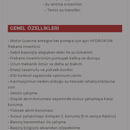
• Su arıtma sistemleri
• Temiz su transferi
GENEL ÖZELLİKLERİ
• Motor üzerine entegre her pompa için ayrı HYDROKON
frekans invertörü
• Sabit basınçta değişken debi ile su tüketimi
• Frekans invertörünün yumuşak kalkış ve duruşu
• Uzun mekanik ömür ve daha az bakım
• Enerji tasarrufu ve yüksek konfor
• PID kontrol sayesinde optimum verim
• Kavitasyonun neden olduğu su tesisatı rahatsızlıklarına
son
• Sessiz çalışma
• Düşük akım koruması sayesinde susuz çalışmaya karşı
koruma
• Yüksek akım koruması
• Susuz çalıştırmayı önleyen 2. koruma (5 m seviye flatörü)
• Basınç transmitteri ile çalışma
• Basınç bilgisini ekrandan izleyebilme