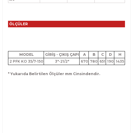
ÖLÇÜLER
MODEL
GİRİŞ - ÇIKIŞ ÇAPI
A
B
C
D
H
2 PFK KO 35/7-150
3"-21/2"
670
780
651
190
1435
* Yukarıda Belirtilen Ölçüler mm Cinsindendir.