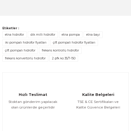
Ürün açıklamasında eksik bilgiler bulunuyor.
ETNA
Deneyimini Paylaş
ETNA 750 - PN16 - 750lt. 16bar Kapalı Genleşme ve Hidrofor Tankı
Ürün bilgilerinde hatalar bulunuyor.
Ürün fiyatı diğer sitelerden daha pahalı.
66.084,34 TL
ÜRÜNÜ İNCELE
Etiketler :
Bu ürüne benzer farklı alternatifler olmalı.
52.867,47 TL
etna hidrofor
dik milli hidrofor
etna pompa
etna bayi
iki pompalı hidrofor fiyatları
çift pompali hidrofor fiyatları
çift pompalı hidrofor
frekans kontrollü hidrofor
frekans konvertörlü hidrofor
2 pfk ko 35/7-150
Gönder
Hızlı Teslimat
Kalite Belgeleri
Stoktan gönderim yapılacak
TSE & CE Sertifikaları ve
olan ürünlerde geçerlidir
Kalite Güvence Belgeleri