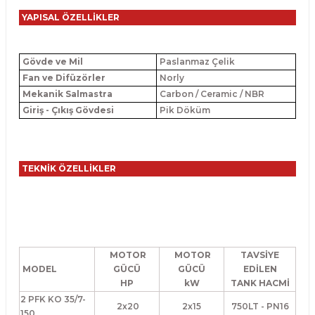
YAPISAL ÖZELLİKLER
Gövde ve Mil
Paslanmaz Çelik
Fan ve Difüzörler
Norly
Mekanik Salmastra
Carbon / Ceramic / NBR
Giriş - Çıkış Gövdesi
Pik Döküm
TEKNİK ÖZELLİKLER
MOTOR
MOTOR
TAVSİYE
MODEL
GÜCÜ
GÜCÜ
EDİLEN
HP
kW
TANK HACMİ
2 PFK KO 35/7-
2x20
2x15
750LT - PN16
150