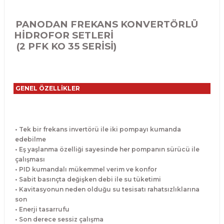
PANODAN FREKANS KONVERTÖRLÜ
HİDROFOR SETLERİ
(2 PFK KO 35 SERİSİ)
GENEL ÖZELLİKLER
• Tek bir frekans invertörü ile iki pompayı kumanda
edebilme
• Eş yaşlanma özelliği sayesinde her pompanın sürücü ile
çalışması
• PID kumandalı mükemmel verim ve konfor
• Sabit basınçta değişken debi ile su tüketimi
• Kavitasyonun neden olduğu su tesisatı rahatsızlıklarına
son
• Enerji tasarrufu
• Son derece sessiz çalışma