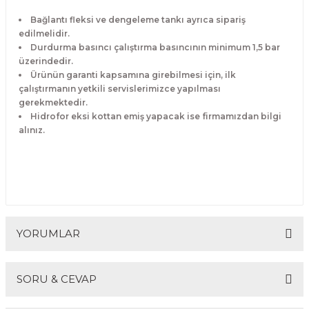
Bağlantı fleksi ve dengeleme tankı ayrıca sipariş
edilmelidir.
Durdurma basıncı çalıştırma basıncının minimum 1,5 bar
üzerindedir.
Ürünün garanti kapsamına girebilmesi için, ilk
çalıştırmanın yetkili servislerimizce yapılması
gerekmektedir.
Hidrofor eksi kottan emiş yapacak ise firmamızdan bilgi
alınız.
YORUMLAR
SORU & CEVAP
Bu ürüne ilk yorumu siz yapın!