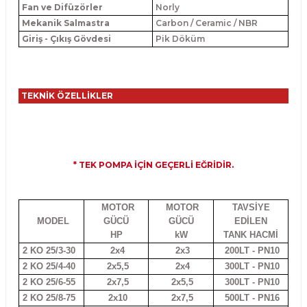
Fan ve Difüzörler
Norly
Mekanik Salmastra
Carbon / Ceramic / NBR
Giriş - Çıkış Gövdesi
Pik Döküm
TEKNİK ÖZELLİKLER
* TEK POMPA İÇİN GEÇERLİ EĞRİDİR.
MOTOR
MOTOR
TAVSİYE
MODEL
GÜCÜ
GÜCÜ
EDİLEN
HP
kW
TANK HACMİ
2 KO 25/3-30
2x4
2x3
200LT - PN10
2 KO 25/4-40
2x5,5
2x4
300LT - PN10
2 KO 25/6-55
2x7,5
2x5,5
300LT - PN10
2 KO 25/8-75
2x10
2x7,5
500LT - PN16