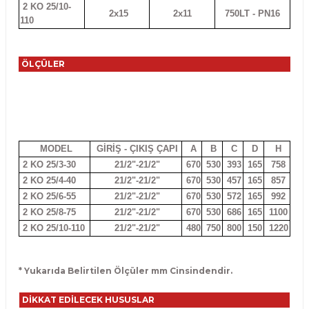
2 KO 25/10-
2x15
2x11
750LT - PN16
110
ÖLÇÜLER
MODEL
GİRİŞ - ÇIKIŞ ÇAPI
A
B
C
D
H
2 KO 25/3-30
21/2"-21/2"
670
530
393
165
758
2 KO 25/4-40
21/2"-21/2"
670
530
457
165
857
2 KO 25/6-55
21/2"-21/2"
670
530
572
165
992
2 KO 25/8-75
21/2"-21/2"
670
530
686
165
1100
2 KO 25/10-110
21/2"-21/2"
480
750
800
150
1220
* Yukarıda Belirtilen Ölçüler mm Cinsindendir.
DİKKAT EDİLECEK HUSUSLAR