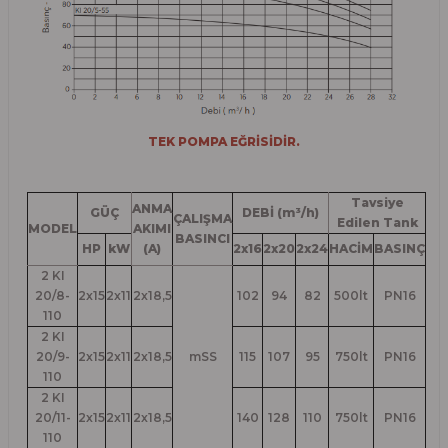
TEK POMPA EĞRİSİDİR.
Tavsiye
ANMA
GÜÇ
DEBİ (m³/h)
ÇALIŞMA
Edilen Tank
MODEL
AKIMI
BASINCI
HP
kW
(A)
2x16
2x20
2x24
HACİM
BASINÇ
2 KI
20/8-
2x15
2x11
2x18,5
102
94
82
500lt
PN16
110
2 KI
20/9-
2x15
2x11
2x18,5
mSS
115
107
95
750lt
PN16
110
2 KI
20/11-
2x15
2x11
2x18,5
140
128
110
750lt
PN16
110