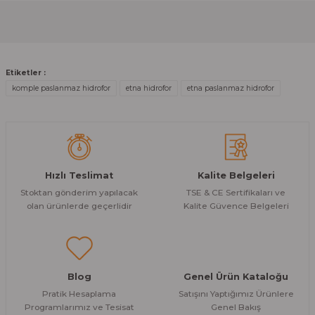
Görüş ve önerileriniz için teşekkür ederiz.
Sitemize ilk yorumu siz yapın!
Ürün resmi kalitesiz, bozuk veya görüntülenemiyor.
Ürün açıklamasında eksik bilgiler bulunuyor.
Deneyimini Paylaş
Etiketler :
Ürün bilgilerinde hatalar bulunuyor.
komple paslanmaz hidrofor
etna hidrofor
etna paslanmaz hidrofor
Ürün fiyatı diğer sitelerden daha pahalı.
Bu ürüne benzer farklı alternatifler olmalı.
Hızlı Teslimat
Kalite Belgeleri
Stoktan gönderim yapılacak
TSE & CE Sertifikaları ve
olan ürünlerde geçerlidir
Kalite Güvence Belgeleri
Gönder
Blog
Genel Ürün Kataloğu
Pratik Hesaplama
Satışını Yaptığımız Ürünlere
Programlarımız ve Tesisat
Genel Bakış