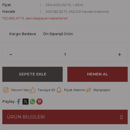
Fiyat
334.000,00 TL + KDV
Havale
202.163,52 TL (%3,00 havale indirimi)
*22.663,47 TL den başlayan taksitlerle!
Kargo Bedava
Ön Siparişli Ürün
SEPETE EKLE
HEMEN AL
Yorum Yaz
Tavsiye Et
Fiyat Alarmı
Karşılaştır
Paylaş:
ÜRÜN BİLGİLERİ