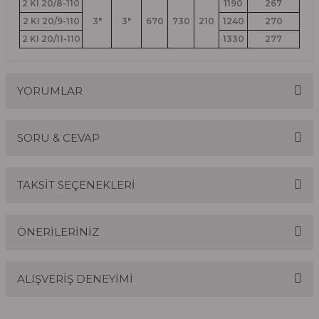
2 KI 20/8-110
1190
267
2 KI 20/9-110
3"
3"
670
730
210
1240
270
2 KI 20/11-110
1330
277
YORUMLAR
SORU & CEVAP
Bu ürüne ilk yorumu siz yapın!
TAKSİT SEÇENEKLERİ
Yorum Yaz
Ürün hakkında henüz soru sorulmamış.
ÖNERİLERİNİZ
Soru Sor
ALIŞVERİŞ DENEYİMİ
Bu ürünün fiyat bilgisi, resim, ürün açıklamalarında ve
diğer konularda yetersiz gördüğünüz noktaları öneri
formunu kullanarak tarafımıza iletebilirsiniz.