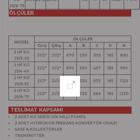
25/8-75
ÖLÇÜLER
ÖLÇÜLER
MODEL
Giriş
Çıkış
A
B
C
D
H
2 HF KO
21/2"
21/2"
670
530
393
165
890
25/3-30
2 HF KO
21/2"
21/2"
670
530
457
165
990
25/4-40
2 HF KO
21/2"
21/2"
670
530
572
165
1120
25/6-55
2 HF KO
21/2"
21/2"
670
530
686
165
1230
25/8-75
TESLİMAT KAPSAMI
2 ADET KO SERİSİ DİK MİLLİ POMPA
2 ADET HYDROKON FREKANS KONVERTÖR CİHAZI
ŞASE & KOLLEKTÖRLER
TRANSMİTTER