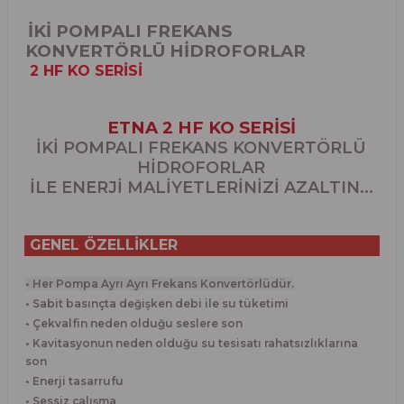
İKİ POMPALI FREKANS
KONVERTÖRLÜ HİDROFORLAR
2 HF KO SERİSİ
ETNA 2 HF KO SERİSİ
İKİ POMPALI FREKANS KONVERTÖRLÜ
HİDROFORLAR
İLE ENERJİ MALİYETLERİNİZİ AZALTIN...
GENEL ÖZELLİKLER
• Her Pompa Ayrı Ayrı Frekans Konvertörlüdür.
• Sabit basınçta değişken debi ile su tüketimi
• Çekvalfin neden olduğu seslere son
• Kavitasyonun neden olduğu su tesisatı rahatsızlıklarına
son
• Enerji tasarrufu
• Sessiz çalışma