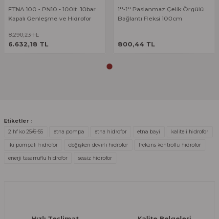
Deneyimini Paylaş
ETNA 100 - PN10 - 100lt. 10bar
1''-1'' Paslanmaz Çelik Örgülü
Ürün bilgilerinde hatalar bulunuyor.
Kapalı Genleşme ve Hidrofor
Bağlantı Fleksi 100cm
Ürün fiyatı diğer sitelerden daha pahalı.
Tankı
8.290,23 TL
ÜRÜNÜ İNCELE
ÜRÜNÜ İNCELE
Bu ürüne benzer farklı alternatifler olmalı.
6.632,18 TL
800,44 TL
Gönder
Etiketler :
2 hf ko 25/6-55
etna pompa
etna hidrofor
etna bayi
kaliteli hidrofor
iki pompalı hidrofor
değişken devirli hidrofor
frekans kontrollü hidrofor
enerji tasarruflu hidrofor
sessiz hidrofor
Hızlı Teslimat
Kalite Belgeleri