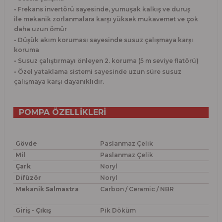
• Frekans invertörü sayesinde, yumuşak kalkış ve duruş
ile mekanik zorlanmalara karşı yüksek mukavemet ve çok
daha uzun ömür
• Düşük akım koruması sayesinde susuz çalışmaya karşı
koruma
• Susuz çalıştırmayı önleyen 2. koruma (5 m seviye flatörü)
• Özel yataklama sistemi sayesinde uzun süre susuz
çalışmaya karşı dayanıklıdır.
POMPA ÖZELLİKLERİ
Gövde
Paslanmaz Çelik
Mil
Paslanmaz Çelik
Çark
Noryl
Difüzör
Noryl
Mekanik Salmastra
Carbon / Ceramic / NBR
Giriş - Çıkış
Pik Döküm