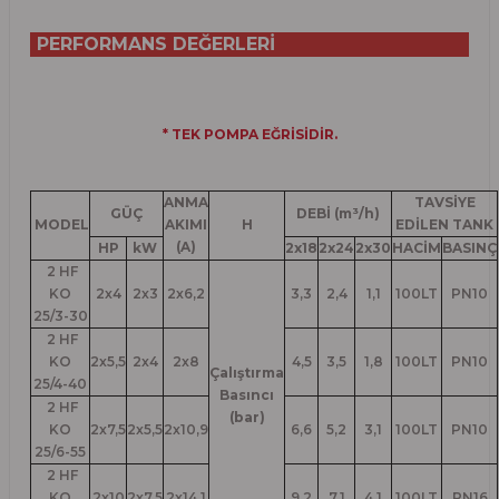
PERFORMANS DEĞERLERİ
* TEK POMPA EĞRİSİDİR.
ANMA
TAVSİYE
GÜÇ
DEBİ (m³/h)
MODEL
AKIMI
H
EDİLEN TANK
(A)
HP
kW
2x18
2x24
2x30
HACİM
BASINÇ
2 HF
KO
2x4
2x3
2x6,2
3,3
2,4
1,1
100LT
PN10
25/3-30
2 HF
KO
2x5,5
2x4
2x8
4,5
3,5
1,8
100LT
PN10
Çalıştırma
25/4-40
Basıncı
2 HF
(bar)
KO
2x7,5
2x5,5
2x10,9
6,6
5,2
3,1
100LT
PN10
25/6-55
2 HF
KO
2x10
2x7,5
2x14,1
9,2
7,1
4,1
100LT
PN16