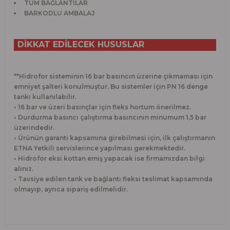
TÜM BAĞLANTILAR
BARKODLU AMBALAJ
DİKKAT EDİLECEK HUSUSLAR
**Hidrofor sisteminin 16 bar basıncın üzerine çıkmaması için
emniyet şalteri konulmuştur. Bu sistemler için PN 16 denge
tankı kullanılabilir.
• 16 bar ve üzeri basınçlar için fleks hortum önerilmez.
• Durdurma basıncı çalıştırma basıncının minumum 1,5 bar
üzerindedir.
• Ürünün garanti kapsamına girebilmesi için, ilk çalıştırmanın
ETNA Yetkili servislerince yapılması gerekmektedir.
• Hidrofor eksi kottan emiş yapacak ise firmamızdan bilgi
alınız.
• Tavsiye edilen tank ve bağlantı fleksi teslimat kapsamında
olmayıp, ayrıca sipariş edilmelidir.