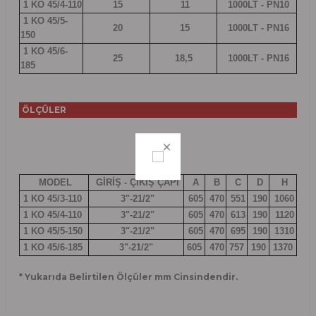
1 KO 45/4-110
15
11
1000LT - PN10
1 KO 45/5-
20
15
1000LT - PN16
150
1 KO 45/6-
25
18,5
1000LT - PN16
185
ÖLÇÜLER
MODEL
GİRİŞ - ÇIKIŞ ÇAPI
A
B
C
D
H
1 KO 45/3-110
3"-21/2"
605
470
551
190
1060
1 KO 45/4-110
3"-21/2"
605
470
613
190
1120
1 KO 45/5-150
3"-21/2"
605
470
695
190
1310
1 KO 45/6-185
3"-21/2"
605
470
757
190
1370
* Yukarıda Belirtilen Ölçüler mm Cinsindendir.