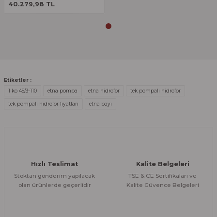
40.279,98 TL
Gönder
Etiketler :
1 ko 45/3-110
etna pompa
etna hidrofor
tek pompalı hidrofor
tek pompalı hidrofor fiyatları
etna bayi
Hızlı Teslimat
Kalite Belgeleri
Stoktan gönderim yapılacak
TSE & CE Sertifikaları ve
olan ürünlerde geçerlidir
Kalite Güvence Belgeleri