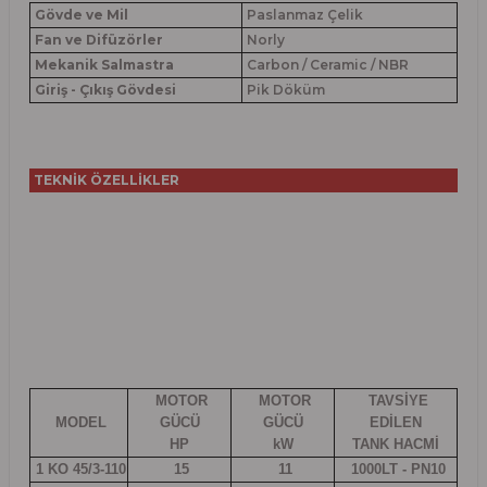
Gövde ve Mil
Paslanmaz Çelik
Fan ve Difüzörler
Norly
Mekanik Salmastra
Carbon / Ceramic / NBR
Giriş - Çıkış Gövdesi
Pik Döküm
TEKNİK ÖZELLİKLER
MOTOR
MOTOR
TAVSİYE
MODEL
GÜCÜ
GÜCÜ
EDİLEN
HP
kW
TANK HACMİ
1 KO 45/3-110
15
11
1000LT - PN10