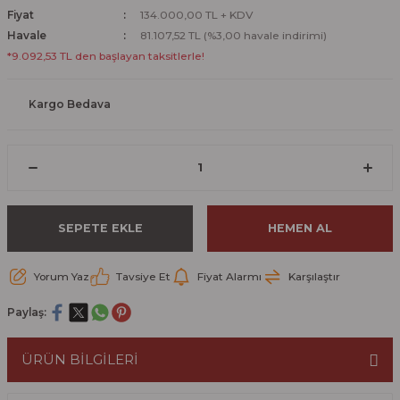
Fiyat
134.000,00 TL + KDV
Havale
81.107,52 TL (%3,00 havale indirimi)
*9.092,53 TL den başlayan taksitlerle!
Kargo Bedava
SEPETE EKLE
HEMEN AL
Yorum Yaz
Tavsiye Et
Fiyat Alarmı
Karşılaştır
Paylaş:
ÜRÜN BİLGİLERİ