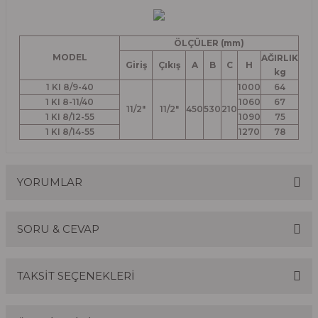
ÖLÇÜLER (mm)
MODEL
AĞIRLIK
Giriş
Çıkış
A
B
C
H
kg
1 KI 8/9-40
1000
64
1 KI 8-11/40
1060
67
11/2"
11/2"
450
530
210
1 KI 8/12-55
1090
75
1 KI 8/14-55
1270
78
YORUMLAR
SORU & CEVAP
Bu ürüne ilk yorumu siz yapın!
TAKSİT SEÇENEKLERİ
Yorum Yaz
Ürün hakkında henüz soru sorulmamış.