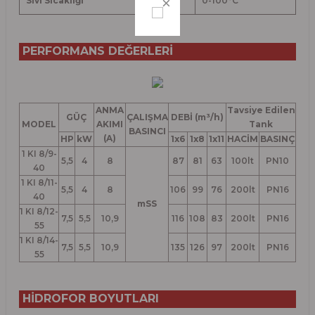
Sıvı Sıcaklığı
0-100
°
C
PERFORMANS DEĞERLERİ
ANMA
Tavsiye Edilen
GÜÇ
ÇALIŞMA
DEBİ (m³/h)
MODEL
AKIMI
Tank
BASINCI
(A)
HP
kW
1x6
1x8
1x11
HACİM
BASINÇ
1 KI 8/9-
5,5
4
8
87
81
63
100lt
PN10
40
1 KI 8/11-
5,5
4
8
106
99
76
200lt
PN16
40
mSS
1 KI 8/12-
7,5
5,5
10,9
116
108
83
200lt
PN16
55
1 KI 8/14-
7,5
5,5
10,9
135
126
97
200lt
PN16
55
HİDROFOR BOYUTLARI