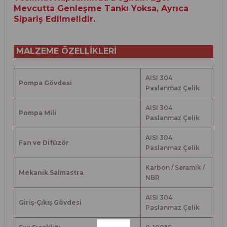
Mevcutta Genleşme Tankı Yoksa, Ayrıca
Sipariş Edilmelidir.
MALZEME ÖZELLİKLERİ
AISI 304
Pompa Gövdesi
Paslanmaz Çelik
AISI 304
Pompa Mili
Paslanmaz Çelik
AISI 304
Fan ve Difüzör
Paslanmaz Çelik
Karbon / Seramik /
Mekanik Salmastra
NBR
AISI 304
Giriş-Çıkış Gövdesi
Paslanmaz Çelik