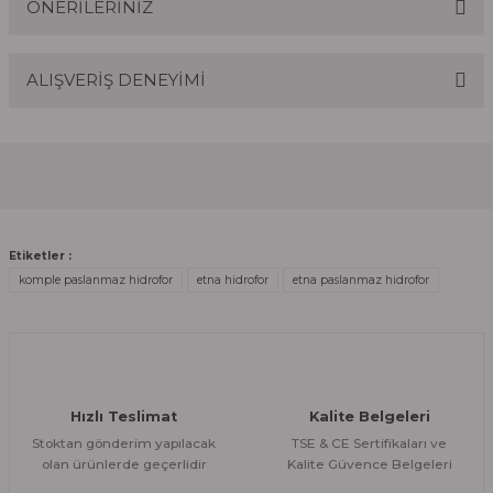
ÖNERİLERİNİZ
Soru Sor
ALIŞVERİŞ DENEYİMİ
Bu ürünün fiyat bilgisi, resim, ürün açıklamalarında ve
diğer konularda yetersiz gördüğünüz noktaları öneri
formunu kullanarak tarafımıza iletebilirsiniz.
Görüş ve önerileriniz için teşekkür ederiz.
Sitemize ilk yorumu siz yapın!
Ürün resmi kalitesiz, bozuk veya görüntülenemiyor.
Ürün açıklamasında eksik bilgiler bulunuyor.
Deneyimini Paylaş
Etiketler :
Ürün bilgilerinde hatalar bulunuyor.
komple paslanmaz hidrofor
etna hidrofor
etna paslanmaz hidrofor
Ürün fiyatı diğer sitelerden daha pahalı.
Bu ürüne benzer farklı alternatifler olmalı.
Hızlı Teslimat
Kalite Belgeleri
Stoktan gönderim yapılacak
TSE & CE Sertifikaları ve
olan ürünlerde geçerlidir
Kalite Güvence Belgeleri
Gönder