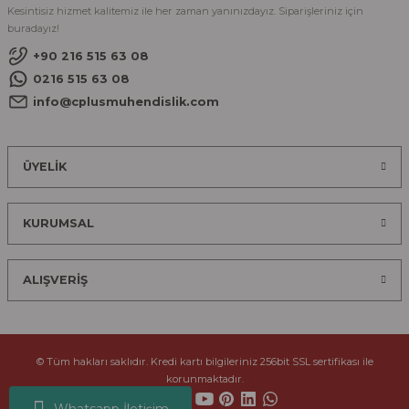
Kesintisiz hizmet kalitemiz ile her zaman yanınızdayız. Siparişleriniz için
buradayız!
+90 216 515 63 08
0216 515 63 08
info@cplusmuhendislik.com
ÜYELİK
KURUMSAL
ALIŞVERİŞ
© Tüm hakları saklıdır. Kredi kartı bilgileriniz 256bit SSL sertifikası ile
korunmaktadır.
Whatsapp İletişim