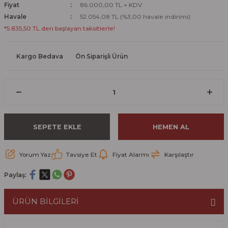
Fiyat
86.000,00 TL + KDV
Havale
52.054,08 TL (%3,00 havale indirimi)
*5.835,50 TL den başlayan taksitlerle!
Kargo Bedava
Ön Siparişli Ürün
SEPETE EKLE
HEMEN AL
Yorum Yaz
Tavsiye Et
Fiyat Alarmı
Karşılaştır
Paylaş:
ÜRÜN BİLGİLERİ